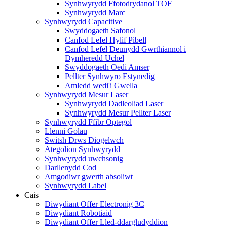
Synhwyrydd Ffotodrydanol TOF
Synhwyrydd Marc
Synhwyrydd Capacitive
Swyddogaeth Safonol
Canfod Lefel Hylif Pibell
Canfod Lefel Deunydd Gwrthiannol i
Dymheredd Uchel
Swyddogaeth Oedi Amser
Pellter Synhwyro Estynedig
Amledd wedi'i Gwella
Synhwyrydd Mesur Laser
Synhwyrydd Dadleoliad Laser
Synhwyrydd Mesur Pellter Laser
Synhwyrydd Ffibr Optegol
Llenni Golau
Switsh Drws Diogelwch
Ategolion Synhwyrydd
Synhwyrydd uwchsonig
Darllenydd Cod
Amgodiwr gwerth absoliwt
Synhwyrydd Label
Cais
Diwydiant Offer Electronig 3C
Diwydiant Robotiaid
Diwydiant Offer Lled-ddargludyddion