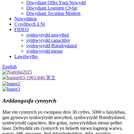
Diwydiant Offer Ynni Newydd
Diwydiant Logisteg Clyfar
Diwydiant Tecstilau Modern
Newyddion
Cysylltwch â Ni
FIDEO
synhwyrydd anwythol
synhwyrydd capacitive
synhwyrydd ffotodrydanol
synhwyrydd mesur
Lawrlwytho
English
Arddangosfa cynnyrch
Mae ein cynnyrch yn cwmpasu dros 30 cyfres, 5000 o fanylebau,
gan gynnwys synhwyrydd anwythol, synhwyrydd ffotodrydanol,
synhwyrydd capacitive, llen golau, synwyryddion mesur pellter
laser. Defnyddir ein cynnyrch yn helaeth mewn logisteg warws,
parcio, lifft, pecynnu, lled-ddargludyddion, drôn, tecstilau,