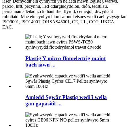
laser. Defnyddir ein cynnyrch yn helaeth mewn logisteg warws,
parcio, lifft, pecynnu, lled-ddargludyddion, drôn, tecstilau,
peiriannau adeiladu, cludiant rheilffyrdd, cemegol, diwydiant
robotiaid. Mae ein cynhyrchion safonol eisoes wedi cael tystysgrifau
ISO9001, ISO14001, OHSAS45001, CE, UL, CCC, UKCA,
EAC.
Plastig Y micro-ffotoelectrig maint
bach iawn ...
Amledd Sgwâr Plastig wedi'i wella
gan gapasitif ...