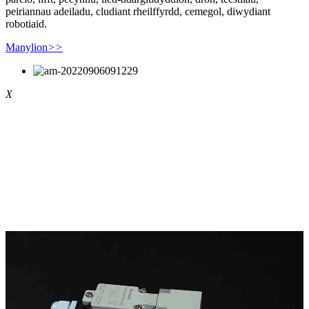
peiriannau adeiladu, cludiant rheilffyrdd, cemegol, diwydiant
robotiaid.
Manylion
>>
X
#LINKTEXT#