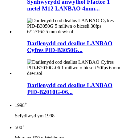
Synhwyrydd anwythol Ffactor 1
metel M12 LANBAO 4mm...
Darllenydd cod deallus LANBAO
Cyfres PID-B3050G...
Darllenydd cod deallus LANBAO
PID-B2010G-06...
+
1998
Sefydlwyd ym 1998
+
500
Mwy na 500 o Weithwyr