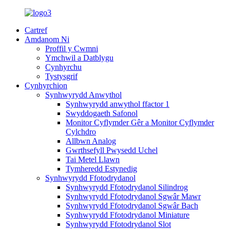
Cartref
Amdanom Ni
Proffil y Cwmni
Ymchwil a Datblygu
Cynhyrchu
Tystysgrif
Cynhyrchion
Synhwyrydd Anwythol
Synhwyrydd anwythol ffactor 1
Swyddogaeth Safonol
Monitor Cyflymder Gêr a Monitor Cyflymder
Cylchdro
Allbwn Analog
Gwrthsefyll Pwysedd Uchel
Tai Metel Llawn
Tymheredd Estynedig
Synhwyrydd Ffotodrydanol
Synhwyrydd Ffotodrydanol Silindrog
Synhwyrydd Ffotodrydanol Sgwâr Mawr
Synhwyrydd Ffotodrydanol Sgwâr Bach
Synhwyrydd Ffotodrydanol Miniature
Synhwyrydd Ffotodrydanol Slot