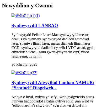
Newyddion y Cwmni
Synhwyrydd LANBAO
Synhwyrydd Pellter Laser Mae synhwyrydd mesur
deallus yn cynnwys synhwyrydd dadleoli amrediad
laser, sganiwr llinell laser, mesur diamedr llinell laser
CCD, synhwyrydd dadleoli cyswllt LVDT ac ati, gyda
chywirdeb uchel, gallu gwrth-ymyrraeth cryf, ystod
fesur eang, cyflym...
30 Rhagfyr 2025
Synhwyrydd Anwythol Lanbao NAMUR:
“Sentinel” Diogelwch...
Ar hyn o bryd, rydym yn sefyll wrth gydgyfeirio batris
lithiwm traddodiadol a batris cyflwr solid, gan weld yr
"etifeddiaeth a'r chwyldro" sy'n aros yn dawel am