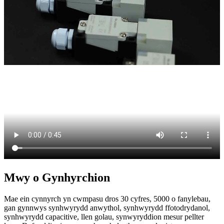
Mwy o Gynhyrchion
Mae ein cynnyrch yn cwmpasu dros 30 cyfres, 5000 o fanylebau,
gan gynnwys synhwyrydd anwythol, synhwyrydd ffotodrydanol,
synhwyrydd capacitive, llen golau, synwyryddion mesur pellter