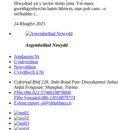
ffrwydrad yn y sector storio ynni. Ym maes
gweithgynhyrchu batris lithiwm, mae pob cam—o
orchuddio i...
24 Rhagfyr 2025
Argymhelliad Newydd
Amdanom Ni
Cynhyrchion
Newyddion
Cysylltwch â Ni
Cyfeiriad:
Rhif 228, Jinbi Road Parc Diwydiannol Jinhui
Ardal Fengxian, Shanghai, Tsieina
Ffôn:
086-021-57486188*8806
Ffôn Symudol:
086-13918879774
E-bost:
export_gl@shlanbao.cn