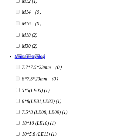
M12
(1)
M14
（0）
M16
（0）
M18
(2)
M30
(2)
Maint petryalog
7.7*7.5*23mm
（0）
8*7.5*23mm
（0）
5*5(LE05)
(1)
8*8(LE81,LE82)
(1)
7.5*8 (LE08, LE09)
(1)
18*10 (LE10)
(1)
10*5.8 (LE11)
(1)