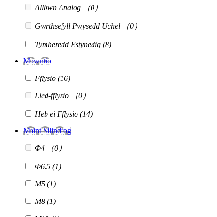
Allbwn Analog
（0）
Gwrthsefyll Pwysedd Uchel
（0）
Tymheredd Estynedig
(8)
Mowntio
Fflysio
(16)
Lled-fflysio
（0）
Heb ei Fflysio
(14)
Maint Silindrog
Φ4
（0）
Φ6.5
(1)
M5
(1)
M8
(1)