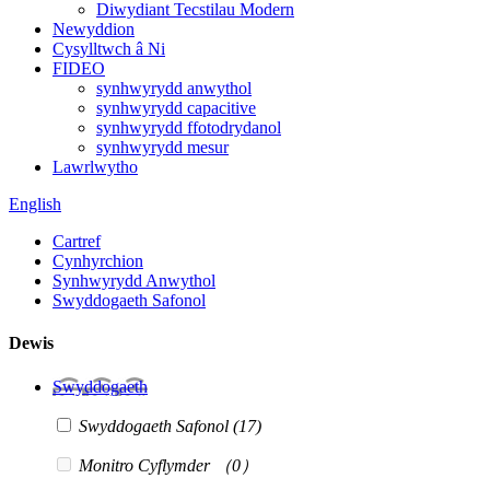
Diwydiant Tecstilau Modern
Newyddion
Cysylltwch â Ni
FIDEO
synhwyrydd anwythol
synhwyrydd capacitive
synhwyrydd ffotodrydanol
synhwyrydd mesur
Lawrlwytho
English
Cartref
Cynhyrchion
Synhwyrydd Anwythol
Swyddogaeth Safonol
Dewis
Swyddogaeth
Swyddogaeth Safonol
(17)
Monitro Cyflymder
（0）