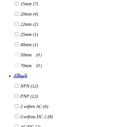
15mm
(7)
20mm
(4)
22mm
(2)
25mm
(1)
40mm
(1)
50mm
（0）
70mm
（0）
Allbwn
NPN
(12)
PNP
(12)
2 wifren AC
(6)
Gwifrau DC 2
(8)
AC/DC
(2)