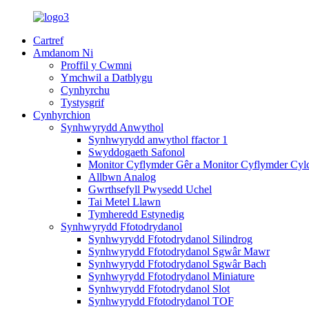
Cartref
Amdanom Ni
Proffil y Cwmni
Ymchwil a Datblygu
Cynhyrchu
Tystysgrif
Cynhyrchion
Synhwyrydd Anwythol
Synhwyrydd anwythol ffactor 1
Swyddogaeth Safonol
Monitor Cyflymder Gêr a Monitor Cyflymder Cyl
Allbwn Analog
Gwrthsefyll Pwysedd Uchel
Tai Metel Llawn
Tymheredd Estynedig
Synhwyrydd Ffotodrydanol
Synhwyrydd Ffotodrydanol Silindrog
Synhwyrydd Ffotodrydanol Sgwâr Mawr
Synhwyrydd Ffotodrydanol Sgwâr Bach
Synhwyrydd Ffotodrydanol Miniature
Synhwyrydd Ffotodrydanol Slot
Synhwyrydd Ffotodrydanol TOF