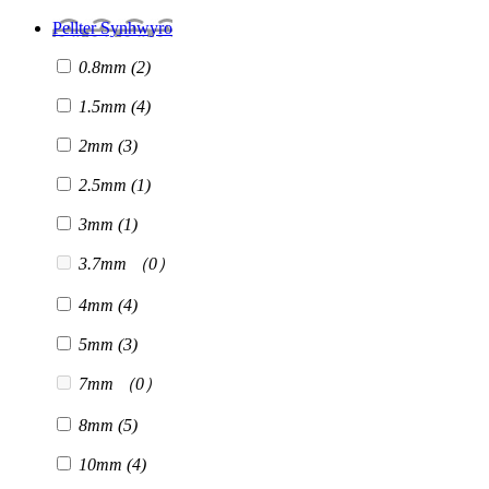
Pellter Synhwyro
0.8mm
(2)
1.5mm
(4)
2mm
(3)
2.5mm
(1)
3mm
(1)
3.7mm
（0）
4mm
(4)
5mm
(3)
7mm
（0）
8mm
(5)
10mm
(4)