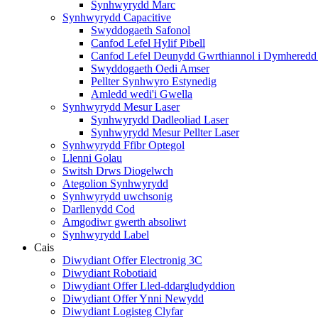
Synhwyrydd Marc
Synhwyrydd Capacitive
Swyddogaeth Safonol
Canfod Lefel Hylif Pibell
Canfod Lefel Deunydd Gwrthiannol i Dymheredd
Swyddogaeth Oedi Amser
Pellter Synhwyro Estynedig
Amledd wedi'i Gwella
Synhwyrydd Mesur Laser
Synhwyrydd Dadleoliad Laser
Synhwyrydd Mesur Pellter Laser
Synhwyrydd Ffibr Optegol
Llenni Golau
Switsh Drws Diogelwch
Ategolion Synhwyrydd
Synhwyrydd uwchsonig
Darllenydd Cod
Amgodiwr gwerth absoliwt
Synhwyrydd Label
Cais
Diwydiant Offer Electronig 3C
Diwydiant Robotiaid
Diwydiant Offer Lled-ddargludyddion
Diwydiant Offer Ynni Newydd
Diwydiant Logisteg Clyfar