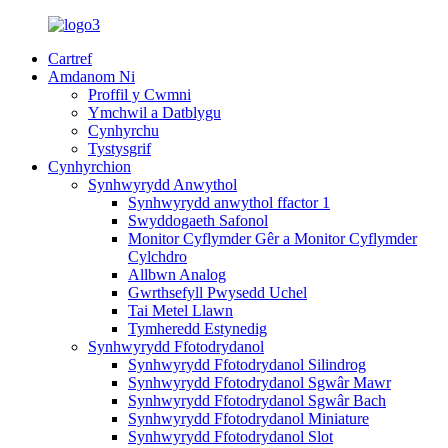
Cartref
Amdanom Ni
Proffil y Cwmni
Ymchwil a Datblygu
Cynhyrchu
Tystysgrif
Cynhyrchion
Synhwyrydd Anwythol
Synhwyrydd anwythol ffactor 1
Swyddogaeth Safonol
Monitor Cyflymder Gêr a Monitor Cyflymder
Cylchdro
Allbwn Analog
Gwrthsefyll Pwysedd Uchel
Tai Metel Llawn
Tymheredd Estynedig
Synhwyrydd Ffotodrydanol
Synhwyrydd Ffotodrydanol Silindrog
Synhwyrydd Ffotodrydanol Sgwâr Mawr
Synhwyrydd Ffotodrydanol Sgwâr Bach
Synhwyrydd Ffotodrydanol Miniature
Synhwyrydd Ffotodrydanol Slot