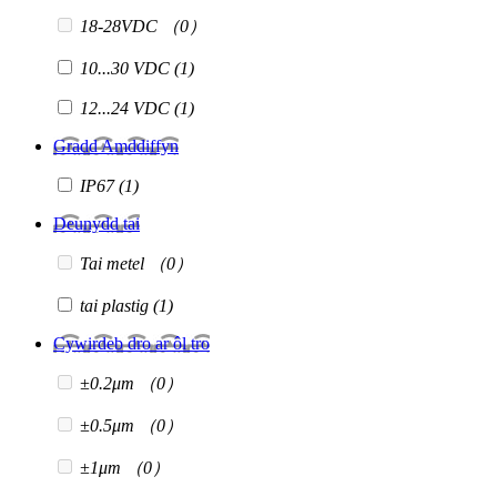
18-28VDC
（0）
10...30 VDC
(1)
12...24 VDC
(1)
Gradd Amddiffyn
IP67
(1)
Deunydd tai
Tai metel
（0）
tai plastig
(1)
Cywirdeb dro ar ôl tro
±0.2μm
（0）
±0.5μm
（0）
±1μm
（0）