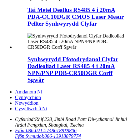
Tai Metel Deallus RS485 4 i 20mA
PDA-CC10DGR CMOS Laser Mesur
Pellter Synhwyrydd Clyfar
Synhwyrydd Ffotodrydanol Clyfar
Dadleoliad Laser RS485 4 i 20mA
NPN/PNP PDB-CR50DGR Corff
Sgwâr
Amdanom Ni
Cynhyrchion
Newyddion
Cysylltwch â Ni
Cyfeiriad:
Rhif 228, Jinbi Road Parc Diwydiannol Jinhui
Ardal Fengxian, Shanghai, Tsieina
Ffôn:
086-021-57486188*8806
Ffôn Symudol:
086-13918879774