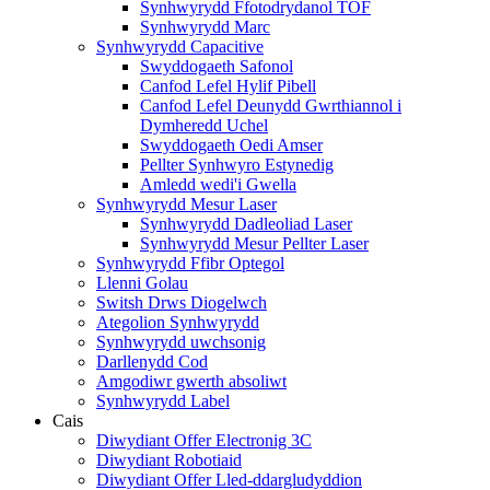
Synhwyrydd Ffotodrydanol TOF
Synhwyrydd Marc
Synhwyrydd Capacitive
Swyddogaeth Safonol
Canfod Lefel Hylif Pibell
Canfod Lefel Deunydd Gwrthiannol i
Dymheredd Uchel
Swyddogaeth Oedi Amser
Pellter Synhwyro Estynedig
Amledd wedi'i Gwella
Synhwyrydd Mesur Laser
Synhwyrydd Dadleoliad Laser
Synhwyrydd Mesur Pellter Laser
Synhwyrydd Ffibr Optegol
Llenni Golau
Switsh Drws Diogelwch
Ategolion Synhwyrydd
Synhwyrydd uwchsonig
Darllenydd Cod
Amgodiwr gwerth absoliwt
Synhwyrydd Label
Cais
Diwydiant Offer Electronig 3C
Diwydiant Robotiaid
Diwydiant Offer Lled-ddargludyddion