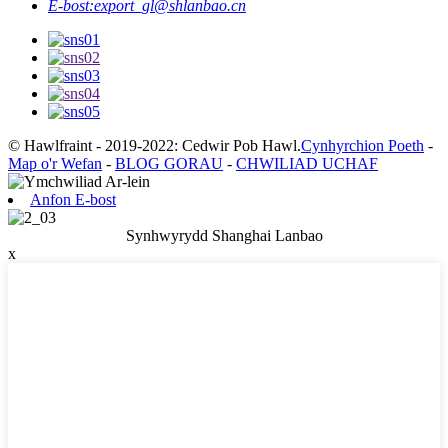
E-bost:
export_gl@shlanbao.cn
© Hawlfraint - 2019-2022: Cedwir Pob Hawl.
Cynhyrchion Poeth
-
Map o'r Wefan
-
BLOG GORAU
-
CHWILIAD UCHAF
Anfon E-bost
Synhwyrydd Shanghai Lanbao
x