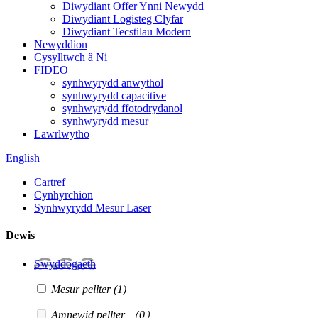
Diwydiant Offer Ynni Newydd
Diwydiant Logisteg Clyfar
Diwydiant Tecstilau Modern
Newyddion
Cysylltwch â Ni
FIDEO
synhwyrydd anwythol
synhwyrydd capacitive
synhwyrydd ffotodrydanol
synhwyrydd mesur
Lawrlwytho
English
Cartref
Cynhyrchion
Synhwyrydd Mesur Laser
Dewis
Swyddogaeth
Mesur pellter
(1)
Amnewid pellter
（0）