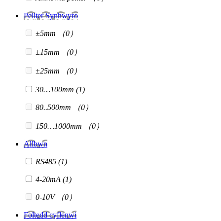
Pellter Synhwyro
±5mm
（0）
±15mm
（0）
±25mm
（0）
30…100mm
(1)
80..500mm
（0）
150…1000mm
（0）
Allbwn
RS485
(1)
4-20mA
(1)
0-10V
（0）
Foltedd cyflenwi