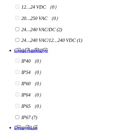
12…24 VDC
（0）
20…250 VAC
（0）
24…240 VAC/DC
(2)
24…240 VAC/12…240 VDC
(1)
Gradd Amddiffyn
IP40
（0）
IP54
（0）
IP60
（0）
IP64
（0）
IP65
（0）
IP67
(7)
Deunydd tai