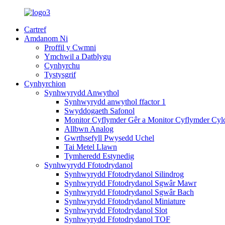
Cartref
Amdanom Ni
Proffil y Cwmni
Ymchwil a Datblygu
Cynhyrchu
Tystysgrif
Cynhyrchion
Synhwyrydd Anwythol
Synhwyrydd anwythol ffactor 1
Swyddogaeth Safonol
Monitor Cyflymder Gêr a Monitor Cyflymder Cyl
Allbwn Analog
Gwrthsefyll Pwysedd Uchel
Tai Metel Llawn
Tymheredd Estynedig
Synhwyrydd Ffotodrydanol
Synhwyrydd Ffotodrydanol Silindrog
Synhwyrydd Ffotodrydanol Sgwâr Mawr
Synhwyrydd Ffotodrydanol Sgwâr Bach
Synhwyrydd Ffotodrydanol Miniature
Synhwyrydd Ffotodrydanol Slot
Synhwyrydd Ffotodrydanol TOF