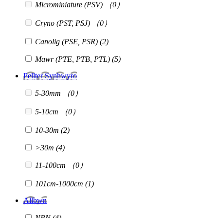
Microminiature (PSV)
（0）
Cryno (PST, PSJ)
（0）
Canolig (PSE, PSR)
(2)
Mawr (PTE, PTB, PTL)
(5)
Pellter Synhwyro
5-30mm
（0）
5-10cm
（0）
10-30m
(2)
>30m
(4)
11-100cm
（0）
101cm-1000cm
(1)
Allbwn
NPN
(4)