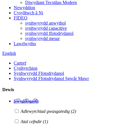
Diwydiant Tecstilau Modern
Newyddion
Cysylltwch â Ni
FIDEO
synhwyrydd anwythol
synhwyrydd capacitive
synhwyrydd ffotodrydanol
synhwyrydd mesur
Lawrlwytho
English
Cartref
Cynhyrchion
Synhwyrydd Ffotodrydanol
Synhwyrydd Ffotodrydanol Sgwâr Mawr
Dewis
Swyddogaeth
Adlewyrchiad gwasgaredig
(2)
Atal cefndir
(1)