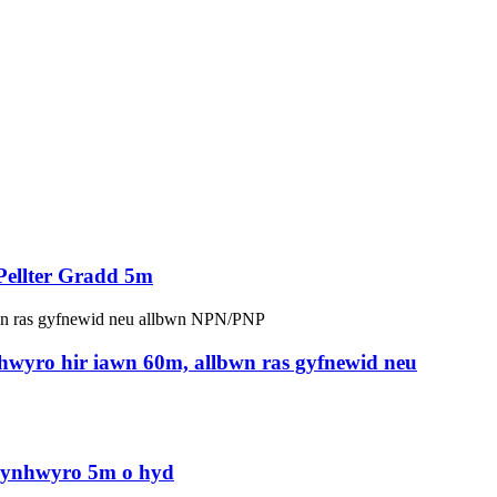
ellter Gradd 5m
yro hir iawn 60m, allbwn ras gyfnewid neu
 synhwyro 5m o hyd