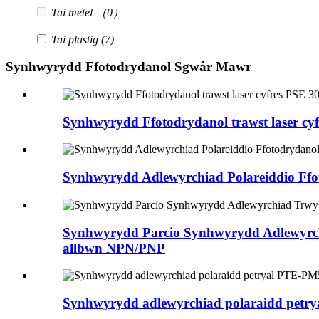
Tai metel
（0）
Tai plastig
(7)
Synhwyrydd Ffotodrydanol Sgwâr Mawr
Synhwyrydd Ffotodrydanol trawst laser cy
Synhwyrydd Adlewyrchiad Polareiddio F
Synhwyrydd Parcio Synhwyrydd Adlewyrch
allbwn NPN/PNP
Synhwyrydd adlewyrchiad polaraidd petry