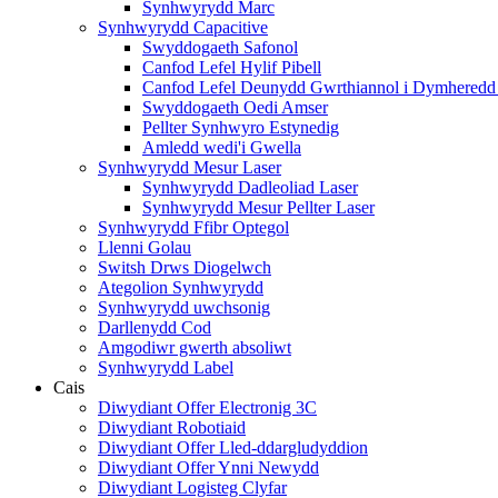
Synhwyrydd Marc
Synhwyrydd Capacitive
Swyddogaeth Safonol
Canfod Lefel Hylif Pibell
Canfod Lefel Deunydd Gwrthiannol i Dymheredd
Swyddogaeth Oedi Amser
Pellter Synhwyro Estynedig
Amledd wedi'i Gwella
Synhwyrydd Mesur Laser
Synhwyrydd Dadleoliad Laser
Synhwyrydd Mesur Pellter Laser
Synhwyrydd Ffibr Optegol
Llenni Golau
Switsh Drws Diogelwch
Ategolion Synhwyrydd
Synhwyrydd uwchsonig
Darllenydd Cod
Amgodiwr gwerth absoliwt
Synhwyrydd Label
Cais
Diwydiant Offer Electronig 3C
Diwydiant Robotiaid
Diwydiant Offer Lled-ddargludyddion
Diwydiant Offer Ynni Newydd
Diwydiant Logisteg Clyfar