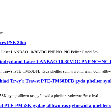
fres PSE 30m
fotodrydanol Laser LANBAO 10-30VDC PNP NO+NC P
iad Trwy'r Trawst PTE-TM60DFB gyda phellter synhw
al PTE-PM5SK gydag allbwn ras gyfnewid a phellter