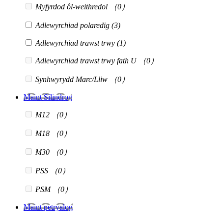
Myfyrdod ôl-weithredol
（0）
Adlewyrchiad polaredig
(3)
Adlewyrchiad trawst trwy
(1)
Adlewyrchiad trawst trwy fath U
（0）
Synhwyrydd Marc/Lliw
（0）
Maint Silindrog
M12
（0）
M18
（0）
M30
（0）
PSS
（0）
PSM
（0）
Maint petryalog