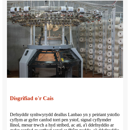
Disgrifiad o'r Cais
Defnyddir synhwyrydd deallus Lanbao yn y peiriant ystofio
cyflym ar gyfer canfod torri pen ystof, signal cyflymder
llinol, mesur trwch a hyd stribed, ac ati, a'i ddefnyddio ar