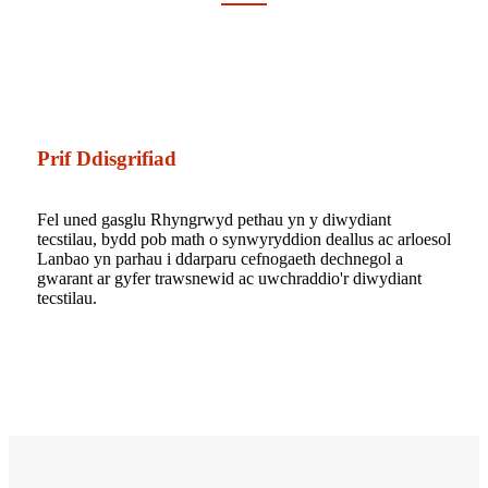
Prif Ddisgrifiad
Fel uned gasglu Rhyngrwyd pethau yn y diwydiant
tecstilau, bydd pob math o synwyryddion deallus ac arloesol
Lanbao yn parhau i ddarparu cefnogaeth dechnegol a
gwarant ar gyfer trawsnewid ac uwchraddio'r diwydiant
tecstilau.