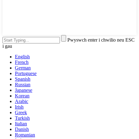
Pwyswch enter i chwilio neu ESC
i gau
English
French
German
Portuguese
Spanish
Russian
Japanese
Korean
Arabic
Irish
Greek
Turkish
Italian
Danish
Romanian