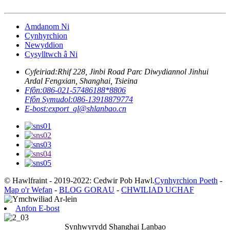
Amdanom Ni
Cynhyrchion
Newyddion
Cysylltwch â Ni
Cyfeiriad:
Rhif 228, Jinbi Road Parc Diwydiannol Jinhui
Ardal Fengxian, Shanghai, Tsieina
Ffôn:
086-021-57486188*8806
Ffôn Symudol:
086-13918879774
E-bost:
export_gl@shlanbao.cn
© Hawlfraint - 2019-2022: Cedwir Pob Hawl.
Cynhyrchion Poeth
-
Map o'r Wefan
-
BLOG GORAU
-
CHWILIAD UCHAF
Anfon E-bost
Synhwyrydd Shanghai Lanbao