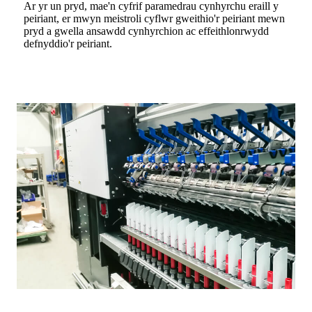
Ar yr un pryd, mae'n cyfrif paramedrau cynhyrchu eraill y
peiriant, er mwyn meistroli cyflwr gweithio'r peiriant mewn
pryd a gwella ansawdd cynhyrchion ac effeithlonrwydd
defnyddio'r peiriant.