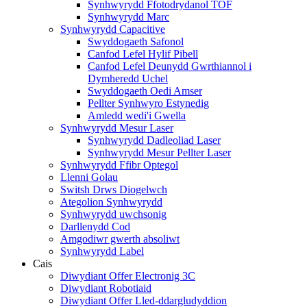
Synhwyrydd Ffotodrydanol TOF
Synhwyrydd Marc
Synhwyrydd Capacitive
Swyddogaeth Safonol
Canfod Lefel Hylif Pibell
Canfod Lefel Deunydd Gwrthiannol i
Dymheredd Uchel
Swyddogaeth Oedi Amser
Pellter Synhwyro Estynedig
Amledd wedi'i Gwella
Synhwyrydd Mesur Laser
Synhwyrydd Dadleoliad Laser
Synhwyrydd Mesur Pellter Laser
Synhwyrydd Ffibr Optegol
Llenni Golau
Switsh Drws Diogelwch
Ategolion Synhwyrydd
Synhwyrydd uwchsonig
Darllenydd Cod
Amgodiwr gwerth absoliwt
Synhwyrydd Label
Cais
Diwydiant Offer Electronig 3C
Diwydiant Robotiaid
Diwydiant Offer Lled-ddargludyddion