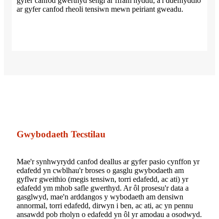
gyfer canfod gwerthyd sengl ar ffrâm nyddu, a'i ddefnyddio
ar gyfer canfod rheoli tensiwn mewn peiriant gweadu.
Gwybodaeth Tecstilau
Mae'r synhwyrydd canfod deallus ar gyfer pasio cynffon yr
edafedd yn cwblhau'r broses o gasglu gwybodaeth am
gyflwr gweithio (megis tensiwn, torri edafedd, ac ati) yr
edafedd ym mhob safle gwerthyd. Ar ôl prosesu'r data a
gasglwyd, mae'n arddangos y wybodaeth am densiwn
annormal, torri edafedd, dirwyn i ben, ac ati, ac yn pennu
ansawdd pob rholyn o edafedd yn ôl yr amodau a osodwyd.