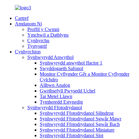
Cartref
Amdanom Ni
Proffil y Cwmni
Ymchwil a Datblygu
Cynhyrchu
Tystysgrif
Cynhyrchion
Synhwyrydd Anwythol
Synhwyrydd anwythol ffactor 1
Swyddogaeth Safonol
Monitor Cyflymder Gêr a Monitor Cyflymder
Cylchdro
Allbwn Analog
Gwrthsefyll Pwysedd Uchel
Tai Metel Llawn
Tymheredd Estynedig
Synhwyrydd Ffotodrydanol
Synhwyrydd Ffotodrydanol Silindrog
Synhwyrydd Ffotodrydanol Sgwâr Mawr
Synhwyrydd Ffotodrydanol Sgwâr Bach
Synhwyrydd Ffotodrydanol Miniature
Synhwyrydd Ffotodrydanol Slot