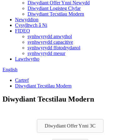
Diwydiant Offer Ynni Newydd
Diwydiant Logisteg Clyfar
Diwydiant Tecstilau Modern
Newyddion
Cysylltwch â Ni
FIDEO
synhwyrydd anwythol
synhwyrydd capacitive
synhwyrydd ffotodrydanol
synhwyrydd mesur
Lawrlwytho
English
Cartref
Diwydiant Tecstilau Modern
Diwydiant Tecstilau Modern
Diwydiant Offer Ynni 3C