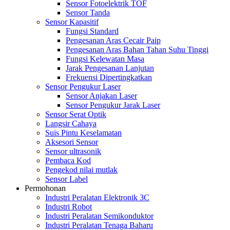
Sensor Fotoelektrik TOF
Sensor Tanda
Sensor Kapasitif
Fungsi Standard
Pengesanan Aras Cecair Paip
Pengesanan Aras Bahan Tahan Suhu Tinggi
Fungsi Kelewatan Masa
Jarak Pengesanan Lanjutan
Frekuensi Dipertingkatkan
Sensor Pengukur Laser
Sensor Anjakan Laser
Sensor Pengukur Jarak Laser
Sensor Serat Optik
Langsir Cahaya
Suis Pintu Keselamatan
Aksesori Sensor
Sensor ultrasonik
Pembaca Kod
Pengekod nilai mutlak
Sensor Label
Permohonan
Industri Peralatan Elektronik 3C
Industri Robot
Industri Peralatan Semikonduktor
Industri Peralatan Tenaga Baharu