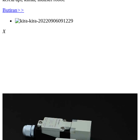
Butiran
>>
X
#PAUTANTEKS#