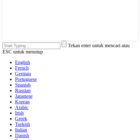
Tekan enter untuk mencari atau
ESC untuk menutup
English
French
German
Portuguese
Spanish
Russian
Japanese
Korean
Arabic
Irish
Greek
Turkish
Italian
Danish