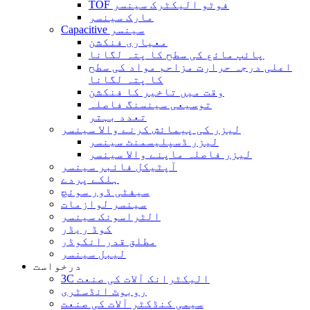
TOF فوٹو الیکٹرک سینسر
مارک سینسر
Capacitive سینسر
معیاری فنکشن
پائپ مائع کی سطح کا پتہ لگانا
اعلی درجہ حرارت مزاحم مواد کی سطح
کا پتہ لگانا
وقت میں تاخیر کا فنکشن
توسیعی سینسنگ فاصلہ
تعدد بہتر
لیزر کی پیمائش کرنے والا سینسر
لیزر ڈسپلیسمنٹ سینسر
لیزر فاصلہ ماپنے والا سینسر
آپٹیکل فائبر سینسر
ہلکے پردے
سیفٹی ڈور سوئچ
سینسر لوازمات
الٹراسونک سینسر
کوڈ ریڈر
مطلق قدر انکوڈر
لیبل سینسر
درخواست
3C الیکٹرانک آلات کی صنعت
روبوٹ انڈسٹری
سیمی کنڈکٹر آلات کی صنعت