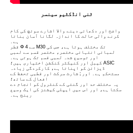
ٹنی انڈکٹیو سینسر
واضح اور دکھائی دینے والا اشارے سوئچ کی کام
کرنے والی حالت کا اندازہ لگانا آسان بناتا
ہے۔
قطر Φ 4 سے M30 تک مختلف ہوتا ہے، جس کی
لمبائی انتہائی مختصر، مختصر قسم سے لمبی
اور توسیع شدہ لمبی قسم تک ہوتی ہے۔
کیبل اور کنیکٹر کنکشن اختیاری ہیں؛ ASIC
ڈیزائن کو اپناتا ہے، کارکردگی زیادہ
مستحکم ہے۔ اور ; شارٹ سرکٹ اور قطبی تحفظ کے
افعال کے ساتھ؛
یہ مختلف حد اور گنتی کے کنٹرول کو انجام دے
سکتا ہے، اور اس میں ایپلی کیشنز کی ایک وسیع
رینج ہے۔