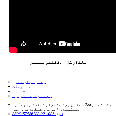
سلنڈرکل انڈکٹیو سینسر
ہمارے بارے میں
مصنوعات
خبریں
ہم سے رابطہ کریں۔
پتہ:
نمبر 228، جنبی روڈ جنہوئی انڈسٹریل پارک
فینگسیان ایریا، شنگھائی، چین
فون:
086-021-57486188*8806