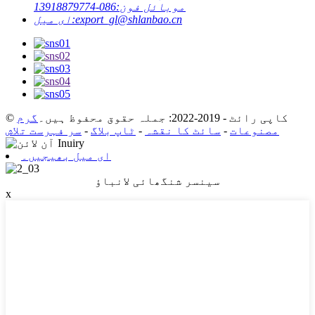
موبائل فون:
086-13918879774
export_gl@shlanbao.cn
ای میل:
© کاپی رائٹ - 2019-2022: جملہ حقوق محفوظ ہیں۔
گرم
مصنوعات
-
سائٹ کا نقشہ
-
ٹاپ بلاگ
-
سر فہرست تلاش
ای میل بھیجیں۔
سینسر شنگھائی لانباؤ
x