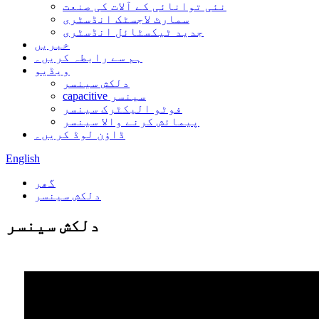
نئی توانائی کے آلات کی صنعت
سمارٹ لاجسٹک انڈسٹری
جدید ٹیکسٹائل انڈسٹری
خبریں
ہم سے رابطہ کریں۔
ویڈیو
دلکش سینسر
capacitive سینسر
فوٹو الیکٹرک سینسر
پیمائش کرنے والا سینسر
ڈاؤن لوڈ کریں۔
English
گھر
دلکش سینسر
دلکش سینسر