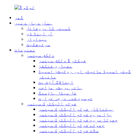
گھر
ہمارے بارے میں
کمپنی کا پروفائل
آر اینڈ ڈی
پیداوار
سرٹیفکیٹ
مصنوعات
دلکش سینسر
فیکٹر 1 دلکش سینسر
معیاری فنکشن
گیئر اسپیڈ مانیٹر اور روٹیشن اسپیڈ
مانیٹر
اینالاگ آؤٹ پٹ
ہائی پریشر مزاحم
فل میٹل ہاؤسنگ
توسیع شدہ درجہ حرارت
فوٹو الیکٹرک سینسر
بیلناکار فوٹو الیکٹرک سینسر
بڑا مربع فوٹو الیکٹرک سینسر
چھوٹا مربع فوٹو الیکٹرک سینسر
چھوٹے فوٹو الیکٹرک سینسر
سلاٹ فوٹو الیکٹرک سینسر