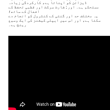
ڈیزائن کو اپناتا ہے، کارکردگی زیادہ
مستحکم ہے۔ اور ; شارٹ سرکٹ اور قطبی تحفظ کے
افعال کے ساتھ؛
یہ مختلف حد اور گنتی کے کنٹرول کو انجام دے
سکتا ہے، اور اس میں ایپلی کیشنز کی ایک وسیع
رینج ہے۔