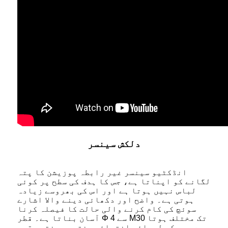
دلکش سینسر
انڈکٹیو سینسر غیر رابطہ پوزیشن کا پتہ
لگانے کو اپناتا ہے، جس کا ہدف کی سطح پر کوئی
لباس نہیں ہوتا ہے اور اس کی بھروسے زیادہ
ہوتی ہے۔ واضح اور دکھائی دینے والا اشارے
سوئچ کی کام کرنے والی حالت کا فیصلہ کرنا
آسان بناتا ہے۔ قطر Φ 4 سے M30 تک مختلف ہوتا
ہے، جس کی لمبائی انتہائی مختصر، مختصر قسم