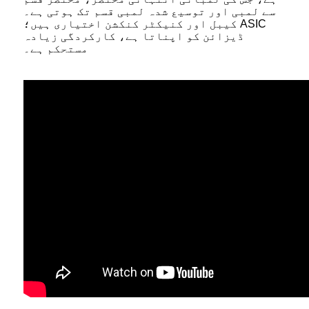
سے لمبی اور توسیع شدہ لمبی قسم تک ہوتی ہے۔
کیبل اور کنیکٹر کنکشن اختیاری ہیں؛ ASIC
ڈیزائن کو اپناتا ہے، کارکردگی زیادہ
مستحکم ہے۔