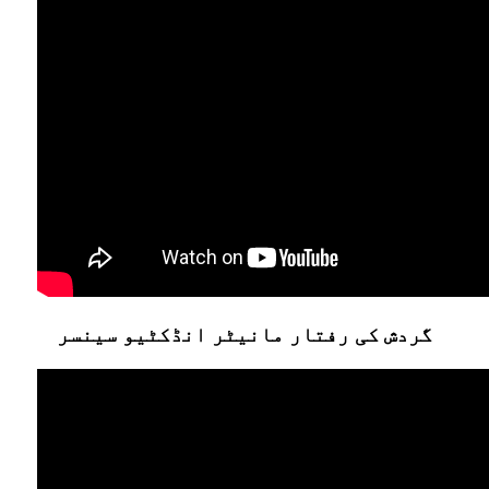
گردش کی رفتار مانیٹر انڈکٹیو سینسر