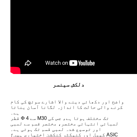
دلکش سینسر
واضح اور دکھائی دینے والا اشارے سوئچ کی کام
کرنے والی حالت کا اندازہ لگانا آسان بناتا
ہے۔
قطر Φ 4 سے M30 تک مختلف ہوتا ہے، جس کی
لمبائی انتہائی مختصر، مختصر قسم سے لمبی
اور توسیع شدہ لمبی قسم تک ہوتی ہے۔
کیبل اور کنیکٹر کنکشن اختیاری ہیں؛ ASIC