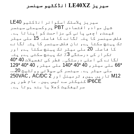
انڈکٹیو سینسر LE40XZ سیریز
LE40 سیریز پلاسٹک اسکوائر انڈکٹیو
پروکسیمٹی سینسر PBT شیل مواد، اقتصادی
قیمت، اچھی پانی کی مزاحمت کو اپناتا ہے۔
فلش سینسر کا پتہ لگانے کا فاصلہ 15 ملی میٹر
تک پہنچ سکتا ہے، نان فلش سینسر کا پتہ لگانے
کا فاصلہ 20 ملی میٹر تک پہنچ سکتا ہے، اور
تکرار کی درستگی 3٪ تک پہنچ سکتی ہے، پتہ
لگانے کی اعلی درستگی۔ قطر کی تفصیلات 40 *40
*66 ملی میٹر، 40 *40 *140 ملی میٹر، 40 *40 *129
ملی میٹر ہے۔ سینسر کی سپلائی وولٹیج 20…
250VAC، AC/DC 2 تاریں ہیں، ٹرمینل اور M12
کنیکٹر سے لیس ہیں۔ عام طور پر IP6CE
سرٹیفکیٹ کھلا یا بند ہوتا ہے۔