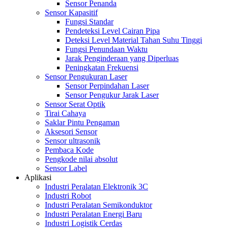
Sensor Penanda
Sensor Kapasitif
Fungsi Standar
Pendeteksi Level Cairan Pipa
Deteksi Level Material Tahan Suhu Tinggi
Fungsi Penundaan Waktu
Jarak Penginderaan yang Diperluas
Peningkatan Frekuensi
Sensor Pengukuran Laser
Sensor Perpindahan Laser
Sensor Pengukur Jarak Laser
Sensor Serat Optik
Tirai Cahaya
Saklar Pintu Pengaman
Aksesori Sensor
Sensor ultrasonik
Pembaca Kode
Pengkode nilai absolut
Sensor Label
Aplikasi
Industri Peralatan Elektronik 3C
Industri Robot
Industri Peralatan Semikonduktor
Industri Peralatan Energi Baru
Industri Logistik Cerdas