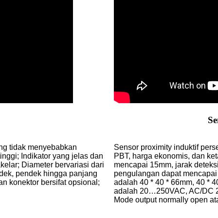
Se
yang tidak menyebabkan
Sensor proximity induktif per
ggi; Indikator yang jelas dan
PBT, harga ekonomis, dan ket
elar; Diameter bervariasi dari
mencapai 15mm, jarak deteks
ndek, pendek hingga panjang
pengulangan dapat mencapai 3%
 konektor bersifat opsional;
adalah 40 * 40 * 66mm, 40 * 4
adalah 20…250VAC, AC/DC 2 k
Mode output normally open atau