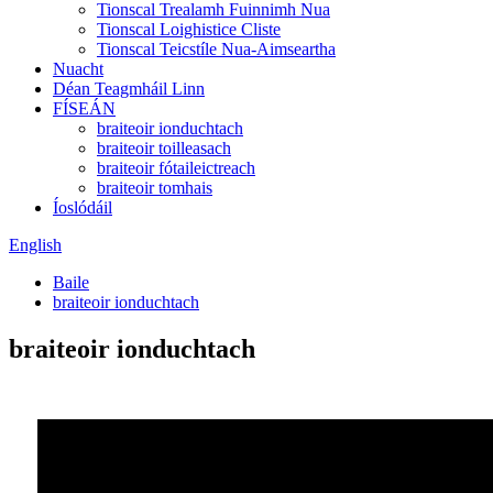
Tionscal Trealamh Fuinnimh Nua
Tionscal Loighistice Cliste
Tionscal Teicstíle Nua-Aimseartha
Nuacht
Déan Teagmháil Linn
FÍSEÁN
braiteoir ionduchtach
braiteoir toilleasach
braiteoir fótaileictreach
braiteoir tomhais
Íoslódáil
English
Baile
braiteoir ionduchtach
braiteoir ionduchtach