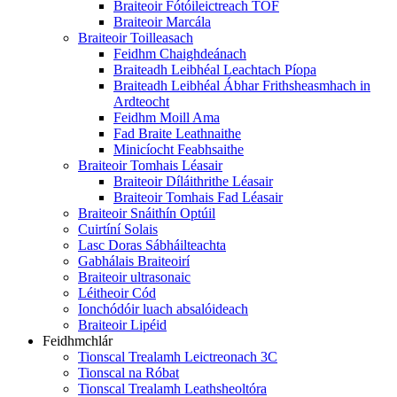
Braiteoir Fótóileictreach TOF
Braiteoir Marcála
Braiteoir Toilleasach
Feidhm Chaighdeánach
Braiteadh Leibhéal Leachtach Píopa
Braiteadh Leibhéal Ábhar Frithsheasmhach in
Ardteocht
Feidhm Moill Ama
Fad Braite Leathnaithe
Minicíocht Feabhsaithe
Braiteoir Tomhais Léasair
Braiteoir Díláithrithe Léasair
Braiteoir Tomhais Fad Léasair
Braiteoir Snáithín Optúil
Cuirtíní Solais
Lasc Doras Sábháilteachta
Gabhálais Braiteoirí
Braiteoir ultrasonaic
Léitheoir Cód
Ionchódóir luach absalóideach
Braiteoir Lipéid
Feidhmchlár
Tionscal Trealamh Leictreonach 3C
Tionscal na Róbat
Tionscal Trealamh Leathsheoltóra