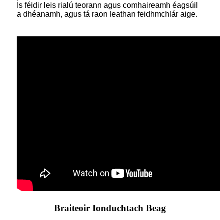
Is féidir leis rialú teorann agus comhaireamh éagsúil
a dhéanamh, agus tá raon leathan feidhmchlár aige.
Braiteoir Ionduchtach Beag