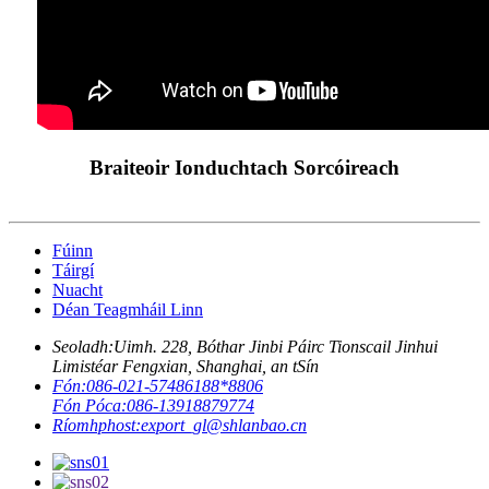
Braiteoir Ionduchtach Sorcóireach
Fúinn
Táirgí
Nuacht
Déan Teagmháil Linn
Seoladh:
Uimh. 228, Bóthar Jinbi Páirc Tionscail Jinhui
Limistéar Fengxian, Shanghai, an tSín
Fón:
086-021-57486188*8806
Fón Póca:
086-13918879774
Ríomhphost:
export_gl@shlanbao.cn