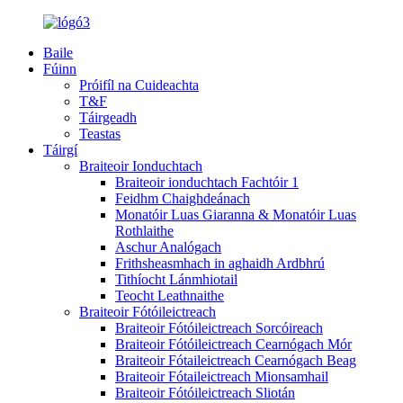
Baile
Fúinn
Próifíl na Cuideachta
T&F
Táirgeadh
Teastas
Táirgí
Braiteoir Ionduchtach
Braiteoir ionduchtach Fachtóir 1
Feidhm Chaighdeánach
Monatóir Luas Giaranna & Monatóir Luas
Rothlaithe
Aschur Analógach
Frithsheasmhach in aghaidh Ardbhrú
Tithíocht Lánmhiotail
Teocht Leathnaithe
Braiteoir Fótóileictreach
Braiteoir Fótóileictreach Sorcóireach
Braiteoir Fótóileictreach Cearnógach Mór
Braiteoir Fótaileictreach Cearnógach Beag
Braiteoir Fótaileictreach Mionsamhail
Braiteoir Fótóileictreach Sliotán