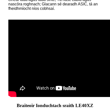
nascóra roghnach; Glacann sé dearadh ASIC, tá an
fheidhmíocht níos cobhsaí.
Braiteoir Ionduchtach sraith LE40XZ