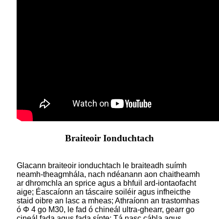
Braiteoir Ionduchtach
Glacann braiteoir ionduchtach le braiteadh suímh
neamh-theagmhála, nach ndéanann aon chaitheamh
ar dhromchla an sprice agus a bhfuil ard-iontaofacht
aige; Éascaíonn an táscaire soiléir agus infheicthe
staid oibre an lasc a mheas; Athraíonn an trastomhas
ó Φ 4 go M30, le fad ó chineál ultra-ghearr, gearr go
cineál fada agus fada sínte; Tá nasc cábla agus