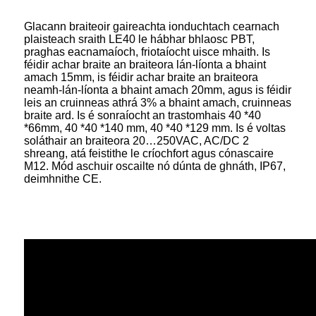
Glacann braiteoir gaireachta ionduchtach cearnach
plaisteach sraith LE40 le hábhar bhlaosc PBT,
praghas eacnamaíoch, friotaíocht uisce mhaith. Is
féidir achar braite an braiteora lán-líonta a bhaint
amach 15mm, is féidir achar braite an braiteora
neamh-lán-líonta a bhaint amach 20mm, agus is féidir
leis an cruinneas athrá 3% a bhaint amach, cruinneas
braite ard. Is é sonraíocht an trastomhais 40 *40
*66mm, 40 *40 *140 mm, 40 *40 *129 mm. Is é voltas
soláthair an braiteora 20…250VAC, AC/DC 2
shreang, atá feistithe le críochfort agus cónascaire
M12. Mód aschuir oscailte nó dúnta de ghnáth, IP67,
deimhnithe CE.