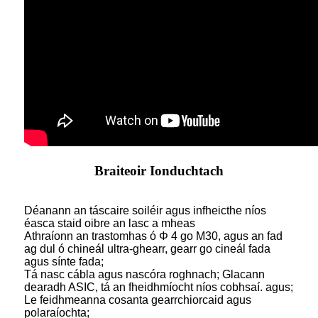
Braiteoir Ionduchtach
Déanann an táscaire soiléir agus infheicthe níos
éasca staid oibre an lasc a mheas
Athraíonn an trastomhas ó Φ 4 go M30, agus an fad
ag dul ó chineál ultra-ghearr, gearr go cineál fada
agus sínte fada;
Tá nasc cábla agus nascóra roghnach; Glacann
dearadh ASIC, tá an fheidhmíocht níos cobhsaí. agus;
Le feidhmeanna cosanta gearrchiorcaid agus
polaraíochta;