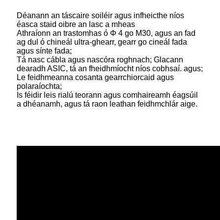
Déanann an táscaire soiléir agus infheicthe níos
éasca staid oibre an lasc a mheas
Athraíonn an trastomhas ó Φ 4 go M30, agus an fad
ag dul ó chineál ultra-ghearr, gearr go cineál fada
agus sínte fada;
Tá nasc cábla agus nascóra roghnach; Glacann
dearadh ASIC, tá an fheidhmíocht níos cobhsaí. agus;
Le feidhmeanna cosanta gearrchiorcaid agus
polaraíochta;
Is féidir leis rialú teorann agus comhaireamh éagsúil
a dhéanamh, agus tá raon leathan feidhmchlár aige.