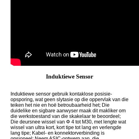
Induktiewe Sensor
Induktiewe sensor gebruik kontaklose posisie-
opsporing, wat geen slytasie op die oppervlak van die
teiken het nie en hoë betroubaarheid het; Die
duidelike en sigbare aanwyser maak dit makliker om
die werkstoestand van die skakelaar te beoordeel;
Die deursnee wissel van Φ 4 tot M30, met lengte wat
wissel van ultra kort, kort tipe tot lang en verlengde
lang tipe; Kabel- en konnektorverbinding is
opsioneel; Neem ASIC-ontwerp aan, die