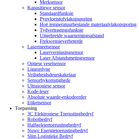
Merksensor
Kapasitiewe sensor
Standaardfunksie
Pypvloeistofvlakopsporing
Hoë temperatuurbestande materiaalvlakopsporing
Tydvertragingsfunksie
Uitgebreide waarnemingsafstand
Frekwensieverbeterde
Lasermeetsensor
Laserverplasingsensor
Laser Afstandsmetingsensor
Optiese veselsensor
Liggordyne
Veiligheidsdeurskakelaar
Sensorbykomstighede
Ultrasoniese sensor
Kode-leser
Absolute waarde-enkodeerder
Etiketsensor
Toepassing
3C Elektroniese Toerustingbedryf
Robotbedryf
Halfgeleiertoerustingbedryf
Nuwe Energietoerustingbedryf
Slim Logistieke Bedryf