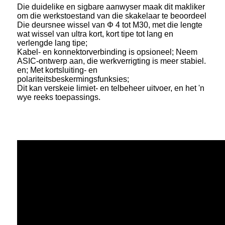
Die duidelike en sigbare aanwyser maak dit makliker
om die werkstoestand van die skakelaar te beoordeel
Die deursnee wissel van Φ 4 tot M30, met die lengte
wat wissel van ultra kort, kort tipe tot lang en
verlengde lang tipe;
Kabel- en konnektorverbinding is opsioneel; Neem
ASIC-ontwerp aan, die werkverrigting is meer stabiel.
en; Met kortsluiting- en
polariteitsbeskermingsfunksies;
Dit kan verskeie limiet- en telbeheer uitvoer, en het 'n
wye reeks toepassings.