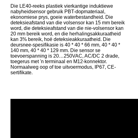
Die LE40-reeks plastiek vierkantige induktiewe
nabyheidsensor gebruik PBT-dopmateriaal,
ekonomiese prys, goeie waterbestandheid. Die
deteksieafstand van die volsensor kan 15 mm bereik
word, die deteksieafstand van die nie-volsensor kan
20 mm bereik word, en die herhalingsakkuraatheid
kan 3% bereik, hoë deteksieakkuraatheid. Die
deursnee-spesifikasie is 40 * 40 * 66 mm, 40 * 40 *
140 mm, 40 * 40 * 129 mm. Die sensor se
toevoerspanning is 20…250VAC, AC/DC 2 drade,
toegerus met 'n terminaal en M12-konnektor.
Normaalweg oop of toe uitvoermodus, IP67, CE-
sertifikate.