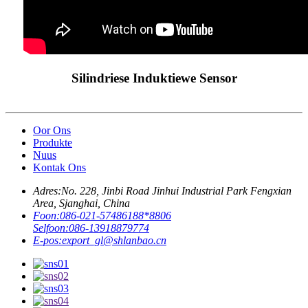
Silindriese Induktiewe Sensor
Oor Ons
Produkte
Nuus
Kontak Ons
Adres:
No. 228, Jinbi Road Jinhui Industrial Park Fengxian
Area, Sjanghai, China
Foon:
086-021-57486188*8806
Selfoon:
086-13918879774
E-pos:
export_gl@shlanbao.cn