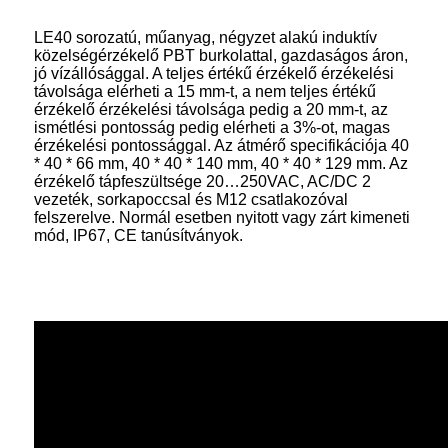
LE40 sorozatú, műanyag, négyzet alakú induktív
közelségérzékelő PBT burkolattal, gazdaságos áron,
jó vízállósággal. A teljes értékű érzékelő érzékelési
távolsága elérheti a 15 mm-t, a nem teljes értékű
érzékelő érzékelési távolsága pedig a 20 mm-t, az
ismétlési pontosság pedig elérheti a 3%-ot, magas
érzékelési pontossággal. Az átmérő specifikációja 40
* 40 * 66 mm, 40 * 40 * 140 mm, 40 * 40 * 129 mm. Az
érzékelő tápfeszültsége 20…250VAC, AC/DC 2
vezeték, sorkapoccsal és M12 csatlakozóval
felszerelve. Normál esetben nyitott vagy zárt kimeneti
mód, IP67, CE tanúsítványok.