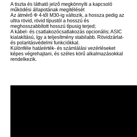
A tiszta és látható jelző megkönnyíti a kapcsoló
működési állapotának megítélését
Az átmérő Φ 4-től M30-ig változik, a hossza pedig az
ultra rövid, rövid típustól a hosszú és
meghosszabbított hosszú típusig terjed;
A kábel- és csatlakozócsatlakozás opcionális; ASIC
kialakítású, így a teljesítmény stabilabb. Rövidzárlat-
és polaritásvédelmi funkciókkal.
Különféle határérték- és számlálási vezérléseket
képes végrehajtani, és széles körű alkalmazásokkal
rendelkezik.