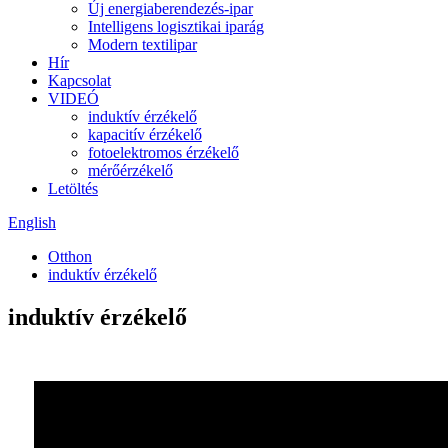
Új energiaberendezés-ipar
Intelligens logisztikai iparág
Modern textilipar
Hír
Kapcsolat
VIDEÓ
induktív érzékelő
kapacitív érzékelő
fotoelektromos érzékelő
mérőérzékelő
Letöltés
English
Otthon
induktív érzékelő
induktív érzékelő