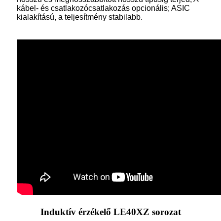
kábel- és csatlakozócsatlakozás opcionális; ASIC
kialakítású, a teljesítmény stabilabb.
Induktív érzékelő LE40XZ sorozat