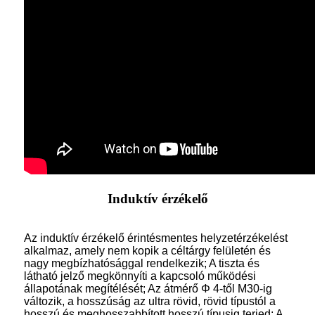
Induktív érzékelő
Az induktív érzékelő érintésmentes helyzetérzékelést
alkalmaz, amely nem kopik a céltárgy felületén és
nagy megbízhatósággal rendelkezik; A tiszta és
látható jelző megkönnyíti a kapcsoló működési
állapotának megítélését; Az átmérő Φ 4-től M30-ig
változik, a hosszúság az ultra rövid, rövid típustól a
hosszú és meghosszabbított hosszú típusig terjed; A