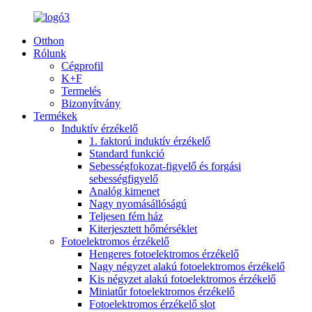
Otthon
Rólunk
Cégprofil
K+F
Termelés
Bizonyítvány
Termékek
Induktív érzékelő
1. faktorú induktív érzékelő
Standard funkció
Sebességfokozat-figyelő és forgási
sebességfigyelő
Analóg kimenet
Nagy nyomásállóságú
Teljesen fém ház
Kiterjesztett hőmérséklet
Fotoelektromos érzékelő
Hengeres fotoelektromos érzékelő
Nagy négyzet alakú fotoelektromos érzékelő
Kis négyzet alakú fotoelektromos érzékelő
Miniatűr fotoelektromos érzékelő
Fotoelektromos érzékelő slot