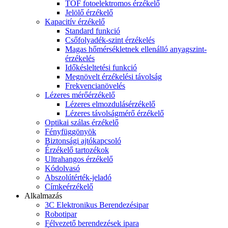
TOF fotoelektromos érzékelő
Jelölő érzékelő
Kapacitív érzékelő
Standard funkció
Csőfolyadék-szint érzékelés
Magas hőmérsékletnek ellenálló anyagszint-
érzékelés
Időkésleltetési funkció
Megnövelt érzékelési távolság
Frekvencianövelés
Lézeres mérőérzékelő
Lézeres elmozdulásérzékelő
Lézeres távolságmérő érzékelő
Optikai szálas érzékelő
Fényfüggönyök
Biztonsági ajtókapcsoló
Érzékelő tartozékok
Ultrahangos érzékelő
Kódolvasó
Abszolútérték-jeladó
Címkeérzékelő
Alkalmazás
3C Elektronikus Berendezésipar
Robotipar
Félvezető berendezések ipara