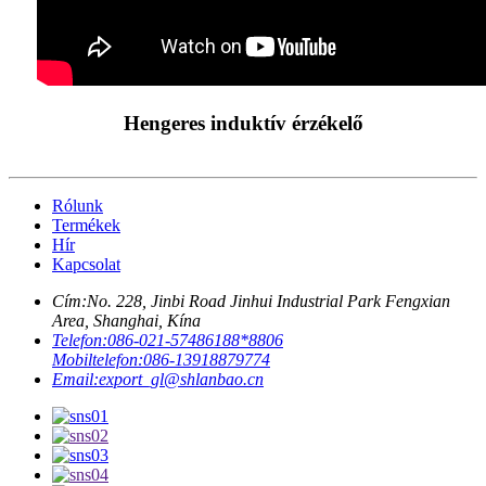
Hengeres induktív érzékelő
Rólunk
Termékek
Hír
Kapcsolat
Cím:
No. 228, Jinbi Road Jinhui Industrial Park Fengxian
Area, Shanghai, Kína
Telefon:
086-021-57486188*8806
Mobiltelefon:
086-13918879774
Email:
export_gl@shlanbao.cn