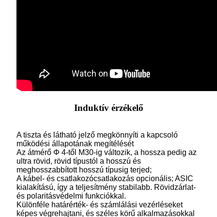
Induktív érzékelő
A tiszta és látható jelző megkönnyíti a kapcsoló
működési állapotának megítélését
Az átmérő Φ 4-től M30-ig változik, a hossza pedig az
ultra rövid, rövid típustól a hosszú és
meghosszabbított hosszú típusig terjed;
A kábel- és csatlakozócsatlakozás opcionális; ASIC
kialakítású, így a teljesítmény stabilabb. Rövidzárlat-
és polaritásvédelmi funkciókkal.
Különféle határérték- és számlálási vezérléseket
képes végrehajtani, és széles körű alkalmazásokkal