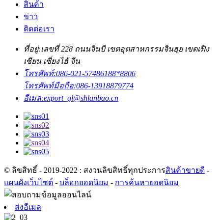
สินค้า
ข่าว
ติดต่อเรา
ที่อยู่:
เลขที่ 228 ถนนจินบี เขตอุตสาหกรรมจินฮุย เขตเฟิง
เซียน เซี่ยงไฮ้ จีน
โทรศัพท์:
086-021-57486188*8806
โทรศัพท์มือถือ:
086-13918879774
อีเมล:
export_gl@shlanbao.cn
© ลิขสิทธิ์ - 2019-2022 : สงวนลิขสิทธิ์ทุกประการ
สินค้าขายดี
-
แผนผังเว็บไซต์
-
บล็อกยอดนิยม
-
การค้นหายอดนิยม
ส่งอีเมล