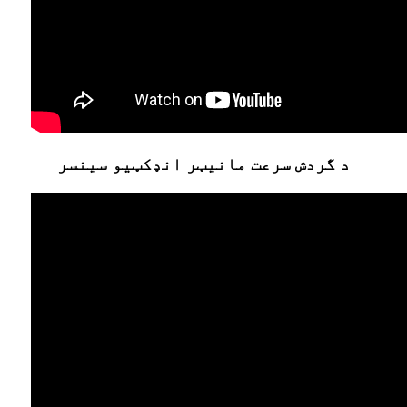
د گردش سرعت مانیټر انډکټیو سینسر