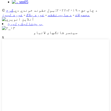
© د چاپ حق - ۲۰۱۹-۲۰۲۲: ټول حقونه خوندي دي.
ګرم
محصولات
-
د سایټ نقشه
-
غوره بلاګ
-
غوره لټون
برېښنالیک ولېږئ
سینسر شانګهای لانباو
x