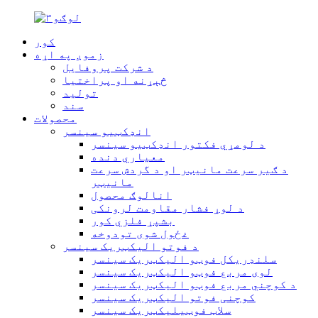
کور
زموږ په اړه
د شرکت پروفایل
څېړنه او پراختیا
تولید
سند
محصولات
انډکټیو سینسر
د لومړي فکتور انډکټیو سینسر
معیاري دنده
د ګیر سرعت مانیټر او د گردش سرعت
مانیټر
انالوګ محصول
د لوړ فشار مقاومت لرونکی
بشپړ فلزي کور
غځول شوی تودوخه
د فوتو الیکټریک سینسر
سلنډریکل فوټو الیکټریک سینسر
لوی مربع فوټو الیکټریک سینسر
د کوچني مربع فوټو الیکټریک سینسر
کوچنی فوتو الیکټریک سینسر
سلاټ فوټیلیکټریک سینسر