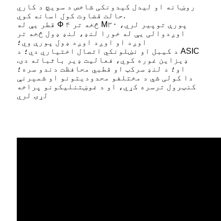
روښانه او لیدل کیدونکی شاخص د سویچ د کاري
حالت قضاوت کول اسانه کوي.
قطر یې له Φ ۴ څخه تر M۳۰ پورې توپیر لري،
اوږدوالی یې له خورا لنډ، لنډ ډول څخه تر
اوږد او اوږد اوږد ډول پورې وي؛
د کیبل او نښلونکي اتصال اختیاري دي؛ د ASIC
ډیزاین غوره کوي، فعالیت ډیر باثباته دی.
او؛ د لنډ سرکټ او قطبي محافظت دندو سره؛
دا کولی شي د مختلفو محدودیتونو او شمېرنې
کنټرول ترسره کړي، او د غوښتنلیکونو پراخه
لړۍ لري