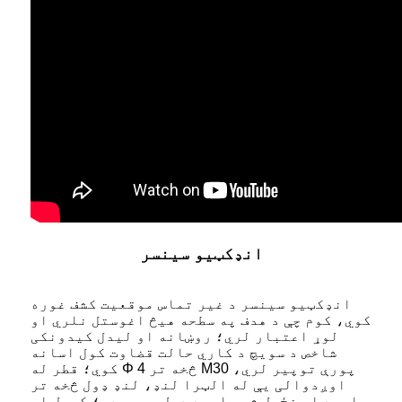
انډکټیو سینسر
انډکټیو سینسر د غیر تماس موقعیت کشف غوره
کوي، کوم چې د هدف په سطحه هیڅ اغوستل نلري او
لوړ اعتبار لري؛ روښانه او لیدل کیدونکی
شاخص د سویچ د کاري حالت قضاوت کول اسانه
کوي؛ قطر له Φ 4 څخه تر M30 پورې توپیر لري،
اوږدوالی یې له الټرا لنډ، لنډ ډول څخه تر
اوږد او غځول شوي اوږد ډول پورې دی؛ کیبل او