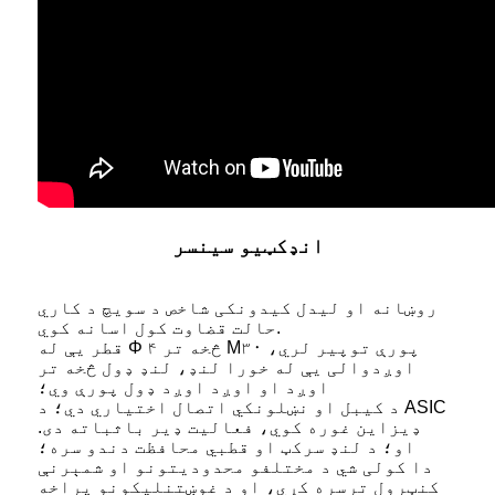
انډکټیو سینسر
روښانه او لیدل کیدونکی شاخص د سویچ د کاري
حالت قضاوت کول اسانه کوي.
قطر یې له Φ ۴ څخه تر M۳۰ پورې توپیر لري،
اوږدوالی یې له خورا لنډ، لنډ ډول څخه تر
اوږد او اوږد اوږد ډول پورې وي؛
د کیبل او نښلونکي اتصال اختیاري دي؛ د ASIC
ډیزاین غوره کوي، فعالیت ډیر باثباته دی.
او؛ د لنډ سرکټ او قطبي محافظت دندو سره؛
دا کولی شي د مختلفو محدودیتونو او شمېرنې
کنټرول ترسره کړي، او د غوښتنلیکونو پراخه