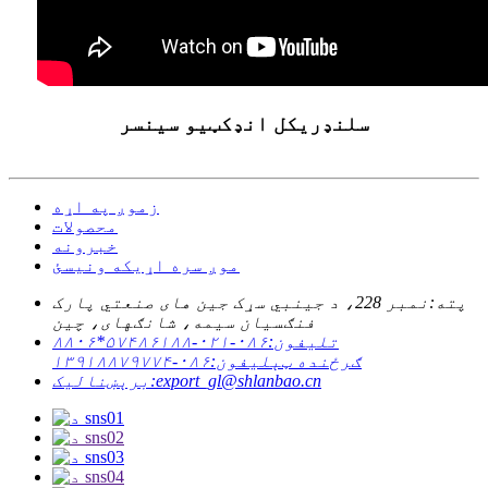
سلنډریکل انډکټیو سینسر
زموږ په اړه
محصولات
خبرونه
موږ سره اړیکه ونیسئ
پته:
نمبر 228، د جينبي سړک جين های صنعتي پارک
فنګسيان سيمه، شانګهای، چين
تلیفون:
۰۸۶-۰۲۱-۵۷۴۸۶۱۸۸*۸۸۰۶
ګرځنده ټېلیفون:
۰۸۶-۱۳۹۱۸۸۷۹۷۷۴
export_gl@shlanbao.cn
برېښنالیک: