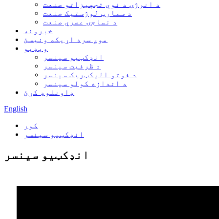
د انرژۍ د نوي تجهیزاتو صنعت
د سمارټ لوژستیک صنعت
د نساجۍ عصري صنعت
خبرونه
موږ سره اړیکه ونیسئ
ویډیو
انډکټیو سینسر
د ظرفیت سینسر
د فوتو الیکټریک سینسر
د اندازه کولو سینسر
ډاونلوډ کړئ
English
کور
انډکټیو سینسر
انډکټیو سینسر