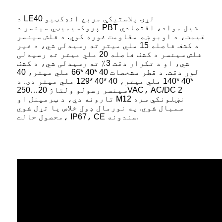
د LE40 لړۍ پلاستيکي مربع انډکټیو
پروکسیمیټي سینسر د PBT شیل مواد، اقتصادي
قیمت، د اوبو ښه مقاومت غوره کوي. د فلش سینسر
د کشف فاصله 15 ملي میتر ته رسیدلی شي، د غیر
فلش سینسر د کشف فاصله 20 ملي میتر ته رسیدلی
شي، او د تکرار دقت 3٪ ته رسیدلی شي، د کشف
لوړ دقت. د قطر مشخصات 40 *40 *66 ملي میتر، 40
*40 *140 ملي میتر، 40 *40 *129 ملي میتر دی. د
سینسر رسولو ولتاژ 20…250VAC، AC/DC 2
تارونه دي، د ټرمینل او M12 نښلونکي سره
سمبال شوي. په نورمال ډول خلاص یا تړل شوي
محصول حالت، IP67، CE سندونه.