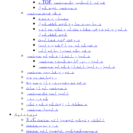
د TOF فوتو الیکټریک سینسر
د سینسر نښه کول
د ظرفیت سینسر
معیاري دنده
د پایپ د مایع کچه کشف کول
د لوړې تودوخې مقاومت لرونکي موادو
کچه کشف کول
د وخت ځنډ فعالیت
د حس کولو پراخ شوی واټن
د فریکونسۍ زیاتوالی
د لیزر اندازه کولو سینسر
د لیزر بې ځایه کیدو سینسر
د لیزر واټن اندازه کولو سینسر
د نوري فایبر سینسر
روښانه پردې
د خوندیتوب دروازې سویچ
د سینسر لوازمات
الټراسونک سینسر
کوډ ریډر
د مطلق ارزښت کوډ کوونکی
د لیبل سینسر
غوښتنلیک
د 3C الکترونیکي تجهیزاتو صنعت
د روبوټ صنعت
د سیمیکمډکټر تجهیزاتو صنعت