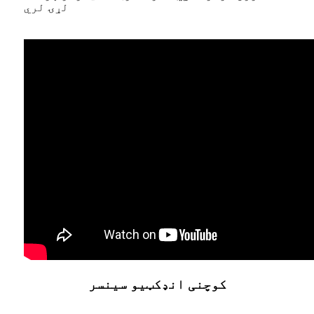
لړۍ لري
کوچنی انډکټیو سینسر