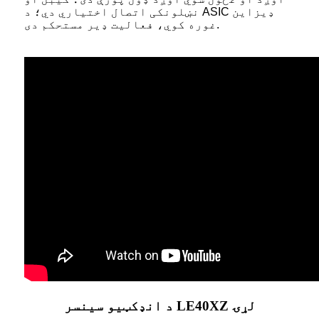
نښلونکی اتصال اختیاري دي؛ د ASIC ډیزاین
غوره کوي، فعالیت ډیر مستحکم دی.
د انډکټیو سینسر LE40XZ لړۍ