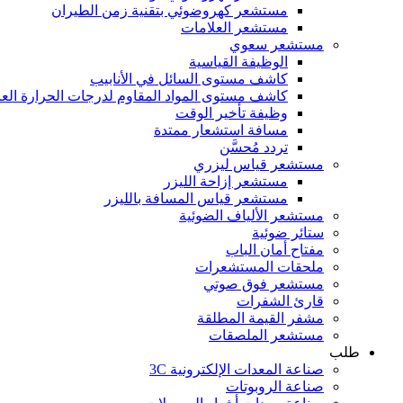
مستشعر كهروضوئي بتقنية زمن الطيران
مستشعر العلامات
مستشعر سعوي
الوظيفة القياسية
كاشف مستوى السائل في الأنابيب
كاشف مستوى المواد المقاوم لدرجات الحرارة العا
وظيفة تأخير الوقت
مسافة استشعار ممتدة
تردد مُحسَّن
مستشعر قياس ليزري
مستشعر إزاحة الليزر
مستشعر قياس المسافة بالليزر
مستشعر الألياف الضوئية
ستائر ضوئية
مفتاح أمان الباب
ملحقات المستشعرات
مستشعر فوق صوتي
قارئ الشفرات
مشفر القيمة المطلقة
مستشعر الملصقات
طلب
صناعة المعدات الإلكترونية 3C
صناعة الروبوتات