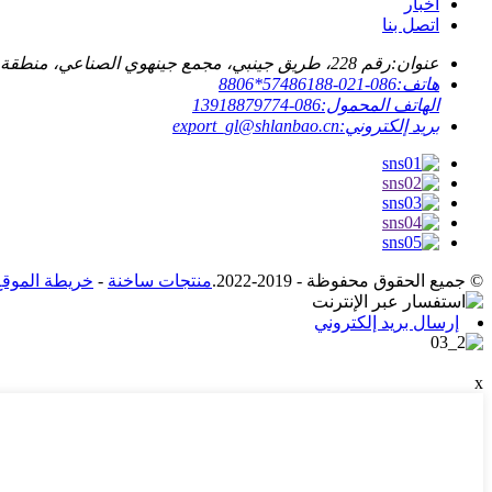
أخبار
اتصل بنا
عنوان:
رقم 228، طريق جينبي، مجمع جينهوي الصناعي، منطقة فنغ شيان، شنغهاي، الصين
هاتف:
086-021-57486188*8806
الهاتف المحمول:
086-13918879774
بريد إلكتروني:
export_gl@shlanbao.cn
© جميع الحقوق محفوظة - 2019-2022.
منتجات ساخنة
-
خريطة الموقع
إرسال بريد إلكتروني
x