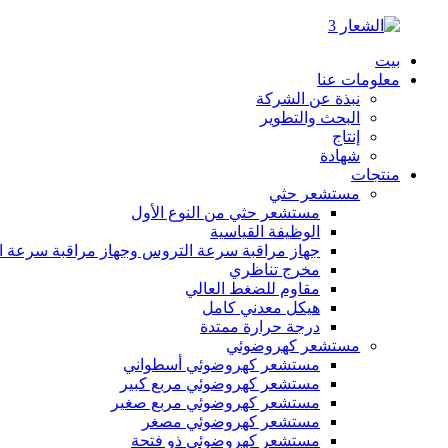
بيت
معلومات عنا
نبذة عن الشركة
البحث والتطوير
إنتاج
شهادة
منتجات
مستشعر حثي
مستشعر حثي من النوع الأول
الوظيفة القياسية
جهاز مراقبة سرعة التروس وجهاز مراقبة سرعة ا
مخرج تناظري
مقاوم للضغط العالي
هيكل معدني كامل
درجة حرارة ممتدة
مستشعر كهروضوئي
مستشعر كهروضوئي أسطواني
مستشعر كهروضوئي مربع كبير
مستشعر كهروضوئي مربع صغير
مستشعر كهروضوئي مصغر
مستشعر كهروضوئي ذو فتحة