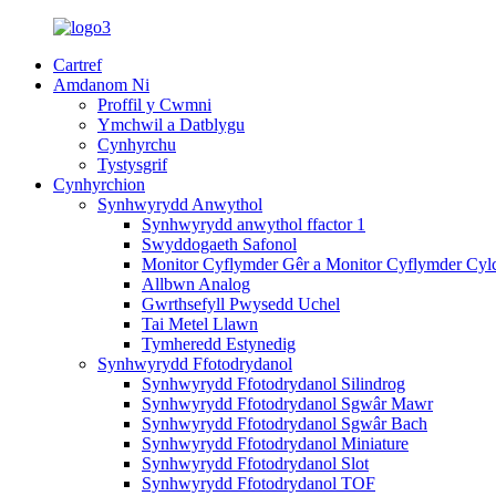
Cartref
Amdanom Ni
Proffil y Cwmni
Ymchwil a Datblygu
Cynhyrchu
Tystysgrif
Cynhyrchion
Synhwyrydd Anwythol
Synhwyrydd anwythol ffactor 1
Swyddogaeth Safonol
Monitor Cyflymder Gêr a Monitor Cyflymder Cyl
Allbwn Analog
Gwrthsefyll Pwysedd Uchel
Tai Metel Llawn
Tymheredd Estynedig
Synhwyrydd Ffotodrydanol
Synhwyrydd Ffotodrydanol Silindrog
Synhwyrydd Ffotodrydanol Sgwâr Mawr
Synhwyrydd Ffotodrydanol Sgwâr Bach
Synhwyrydd Ffotodrydanol Miniature
Synhwyrydd Ffotodrydanol Slot
Synhwyrydd Ffotodrydanol TOF