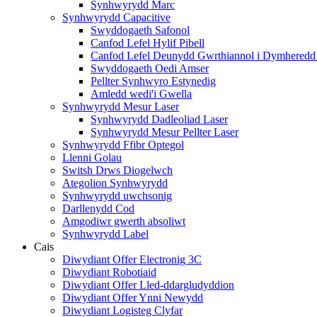
Synhwyrydd Marc
Synhwyrydd Capacitive
Swyddogaeth Safonol
Canfod Lefel Hylif Pibell
Canfod Lefel Deunydd Gwrthiannol i Dymheredd
Swyddogaeth Oedi Amser
Pellter Synhwyro Estynedig
Amledd wedi'i Gwella
Synhwyrydd Mesur Laser
Synhwyrydd Dadleoliad Laser
Synhwyrydd Mesur Pellter Laser
Synhwyrydd Ffibr Optegol
Llenni Golau
Switsh Drws Diogelwch
Ategolion Synhwyrydd
Synhwyrydd uwchsonig
Darllenydd Cod
Amgodiwr gwerth absoliwt
Synhwyrydd Label
Cais
Diwydiant Offer Electronig 3C
Diwydiant Robotiaid
Diwydiant Offer Lled-ddargludyddion
Diwydiant Offer Ynni Newydd
Diwydiant Logisteg Clyfar