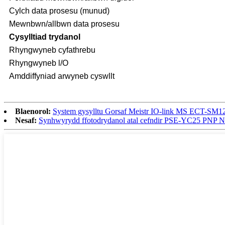
Cylch data prosesu (munud)
Mewnbwn/allbwn data prosesu
Cysylltiad trydanol
Rhyngwyneb cyfathrebu
Rhyngwyneb l/O
Amddiffyniad arwyneb cyswllt
Blaenorol:
System gysylltu Gorsaf Meistr IO-link MS ECT-SM1
Nesaf:
Synhwyrydd ffotodrydanol atal cefndir PSE-YC25 PNP