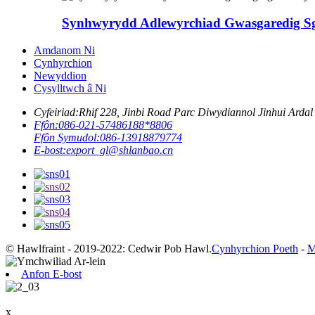
Synhwyrydd Adlewyrchiad Gwasgaredig S
Amdanom Ni
Cynhyrchion
Newyddion
Cysylltwch â Ni
Cyfeiriad:
Rhif 228, Jinbi Road Parc Diwydiannol Jinhui Ardal
Ffôn:
086-021-57486188*8806
Ffôn Symudol:
086-13918879774
E-bost:
export_gl@shlanbao.cn
© Hawlfraint - 2019-2022: Cedwir Pob Hawl.
Cynhyrchion Poeth
-
M
Anfon E-bost
x