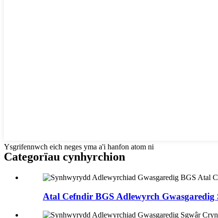
Ysgrifennwch eich neges yma a'i hanfon atom ni
Categorïau cynhyrchion
Atal Cefndir BGS Adlewyrch Gwasgaredig S