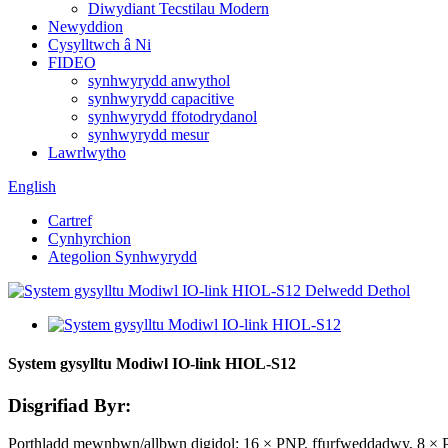
Diwydiant Tecstilau Modern
Newyddion
Cysylltwch â Ni
FIDEO
synhwyrydd anwythol
synhwyrydd capacitive
synhwyrydd ffotodrydanol
synhwyrydd mesur
Lawrlwytho
English
Cartref
Cynhyrchion
Ategolion Synhwyrydd
System gysylltu Modiwl IO-link HIOL-S12
Disgrifiad Byr:
Porthladd mewnbwn/allbwn digidol: 16 × PNP, ffurfweddadwy, 8 × 