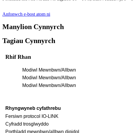
Anfonwch e-bost atom ni
Manylion Cynnyrch
Tagiau Cynnyrch
Rhif Rhan
Modiwl Mewnbwn/Allbwn
Modiwl Mewnbwn/Allbwn
Modiwl Mewnbwn/Allbwn
Rhyngwyneb cyfathrebu
Fersiwn protocol IO-LINK
Cyfradd trosglwyddo
Porthladd mewnbwn/allbwn digidol