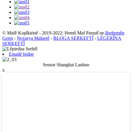
© Mafê Kopîkirinê - 2019-2022: Hemû Maf Parastî ne.
Berhemên
Germ
-
Nexşeya Malperê
-
BLOGA SERKEFTÎ
-
LÊGERÎNA
SERKEFTÎ
Emailê bişîne
Sensor Shanghai Lanbao
x