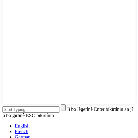
Ji bo lêgerînê Enter bikirtînin an jî
ji bo girtinê ESC bikirtînin
English
French
German