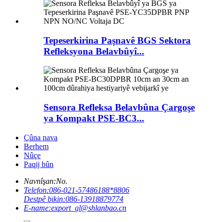
Tepeserkirina Paşnavê BGS Sektora
Refleksyona Belavbûyî...
Sensora Refleksa Belavbûna Çargoşe
ya Kompakt PSE-BC3...
Çûna nava
Berhem
Nûçe
Paqij bûn
Navnîşan:
No.
Telefon:
086-021-57486188*8806
Destpê bikin:
086-13918879774
E-name:
export_gl@shlanbao.cn