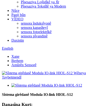
Pîşesaziya Lojîstîkê ya Jîr
Pîşesaziya Tekstîlê ya Modern
Nûçe
Paqij bûn
VÎDEO
sensora înduksîyonê
sensora kapasîteyî
sensora fotoelektrîkê
sensora pîvandinê
Daxistin
English
Xane
Berhem
Amûrên Sensorê
Sîstema girêdanê Modula IO-link HIOL-S12
Danasîna Kurt: