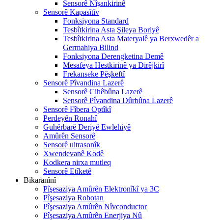
Sensorê Nîşankirinê
Sensorê Kapasîtîv
Fonksiyona Standard
Tesbîtkirina Asta Şileya Boriyê
Tesbîtkirina Asta Materyalê ya Berxwedêr a
Germahiya Bilind
Fonksiyona Derengketina Demê
Mesafeya Hestkirinê ya Dirêjkirî
Frekanseke Pêşkeftî
Sensorê Pîvandina Lazerê
Sensorê Cihêbûna Lazerê
Sensorê Pîvandina Dûrbûna Lazerê
Sensorê Fîbera Optîkî
Perdeyên Ronahî
Guhêrbarê Deriyê Ewlehiyê
Amûrên Sensorê
Sensorê ultrasonîk
Xwendevanê Kodê
Kodkera nirxa mutleq
Sensorê Etîketê
Bikaranînî
Pîşesaziya Amûrên Elektronîkî ya 3C
Pîşesaziya Robotan
Pîşesaziya Amûrên Nîvconductor
Pîşesaziya Amûrên Enerjiya Nû