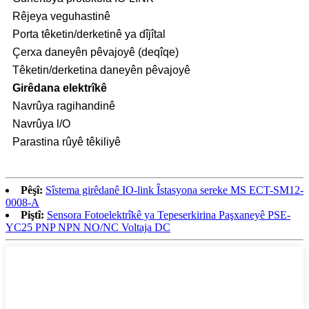
Rêjeya veguhastinê
Porta têketin/derketinê ya dîjîtal
Çerxa daneyên pêvajoyê (deqîqe)
Têketin/derketina daneyên pêvajoyê
Girêdana elektrîkê
Navrûya ragihandinê
Navrûya l/O
Parastina rûyê têkiliyê
Pêşî:
Sîstema girêdanê IO-link Îstasyona sereke MS ECT-SM12-
0008-A
Piştî:
Sensora Fotoelektrîkê ya Tepeserkirina Paşxaneyê PSE-
YC25 PNP NPN NO/NC Voltaja DC