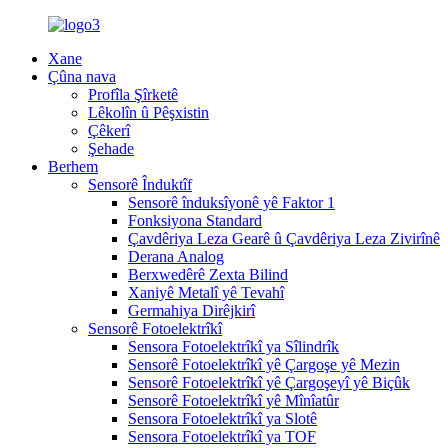
Xane
Çûna nava
Profîla Şîrketê
Lêkolîn û Pêşxistin
Çêkerî
Şehade
Berhem
Sensorê Înduktîf
Sensorê înduksîyonê yê Faktor 1
Fonksiyona Standard
Çavdêriya Leza Gearê û Çavdêriya Leza Zivirînê
Derana Analog
Berxwedêrê Zexta Bilind
Xaniyê Metalî yê Tevahî
Germahiya Dirêjkirî
Sensorê Fotoelektrîkî
Sensora Fotoelektrîkî ya Sîlindrîk
Sensorê Fotoelektrîkî yê Çargoşe yê Mezin
Sensorê Fotoelektrîkî yê Çargoşeyî yê Biçûk
Sensorê Fotoelektrîkî yê Mînîatûr
Sensora Fotoelektrîkî ya Slotê
Sensora Fotoelektrîkî ya TOF