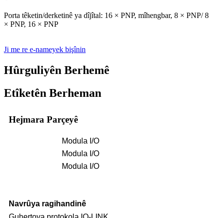
Porta têketin/derketinê ya dîjîtal: 16 × PNP, mîhengbar, 8 × PNP/ 8
× PNP, 16 × PNP
Ji me re e-nameyek bişînin
Hûrguliyên Berhemê
Etîketên Berheman
Hejmara Parçeyê
Modula I/O
Modula I/O
Modula I/O
Navrûya ragihandinê
Guhertoya protokola IO-LINK