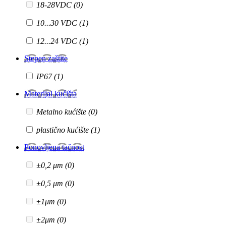
18-28VDC
(0)
10...30 VDC
(1)
12...24 VDC
(1)
Stepen zaštite
IP67
(1)
Materijal kućišta
Metalno kućište
(0)
plastično kućište
(1)
Ponovljena tačnost
±0,2 μm
(0)
±0,5 μm
(0)
±1μm
(0)
±2μm
(0)