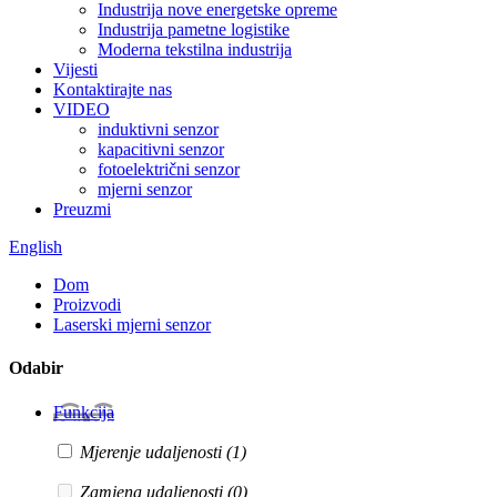
Industrija nove energetske opreme
Industrija pametne logistike
Moderna tekstilna industrija
Vijesti
Kontaktirajte nas
VIDEO
induktivni senzor
kapacitivni senzor
fotoelektrični senzor
mjerni senzor
Preuzmi
English
Dom
Proizvodi
Laserski mjerni senzor
Odabir
Funkcija
Mjerenje udaljenosti
(1)
Zamjena udaljenosti
(0)