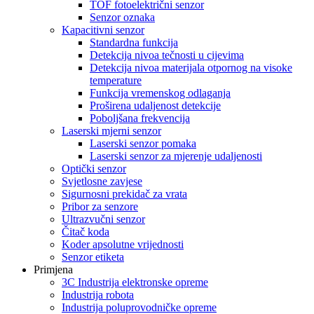
TOF fotoelektrični senzor
Senzor oznaka
Kapacitivni senzor
Standardna funkcija
Detekcija nivoa tečnosti u cijevima
Detekcija nivoa materijala otpornog na visoke
temperature
Funkcija vremenskog odlaganja
Proširena udaljenost detekcije
Poboljšana frekvencija
Laserski mjerni senzor
Laserski senzor pomaka
Laserski senzor za mjerenje udaljenosti
Optički senzor
Svjetlosne zavjese
Sigurnosni prekidač za vrata
Pribor za senzore
Ultrazvučni senzor
Čitač koda
Koder apsolutne vrijednosti
Senzor etiketa
Primjena
3C Industrija elektronske opreme
Industrija robota
Industrija poluprovodničke opreme