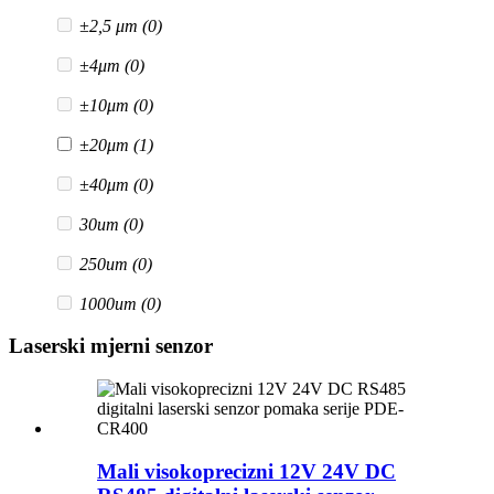
±2,5 μm
(0)
±4μm
(0)
±10μm
(0)
±20μm
(1)
±40μm
(0)
30um
(0)
250um
(0)
1000um
(0)
Laserski mjerni senzor
Mali visokoprecizni 12V 24V DC