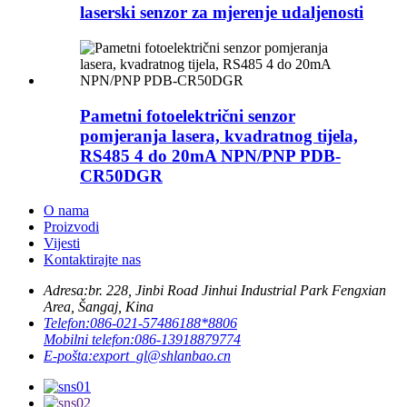
laserski senzor za mjerenje udaljenosti
Pametni fotoelektrični senzor
pomjeranja lasera, kvadratnog tijela,
RS485 4 do 20mA NPN/PNP PDB-
CR50DGR
O nama
Proizvodi
Vijesti
Kontaktirajte nas
Adresa:
br. 228, Jinbi Road Jinhui Industrial Park Fengxian
Area, Šangaj, Kina
Telefon:
086-021-57486188*8806
Mobilni telefon:
086-13918879774
E-pošta:
export_gl@shlanbao.cn