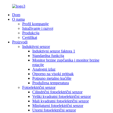
Dom
O nama
Profil kompanije
Istraživanje i razvoj
Produkcija
Certifikat
Proizvodi
Induktivni senzor
Induktivni senzor faktora 1
Standardna funkcija
Monitor brzine zupčanika i monitor brzine
rotacije
Analogni izlaz
Otporno na visoki pritisak
Potpuno metalno kućište
Produžena temperatura
Fotoelektrični senzor
Cilindrični fotoelektrični senzor
Veliki kvadratni fotoelektrični senzor
Mali kvadratni fotoelektrični senzor
Minijaturni fotoelektrični senzor
Utorni fotoelektrični senzor