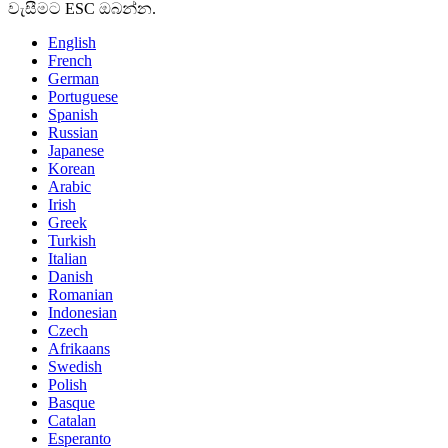
වැසීමට ESC ඔබන්න.
English
French
German
Portuguese
Spanish
Russian
Japanese
Korean
Arabic
Irish
Greek
Turkish
Italian
Danish
Romanian
Indonesian
Czech
Afrikaans
Swedish
Polish
Basque
Catalan
Esperanto