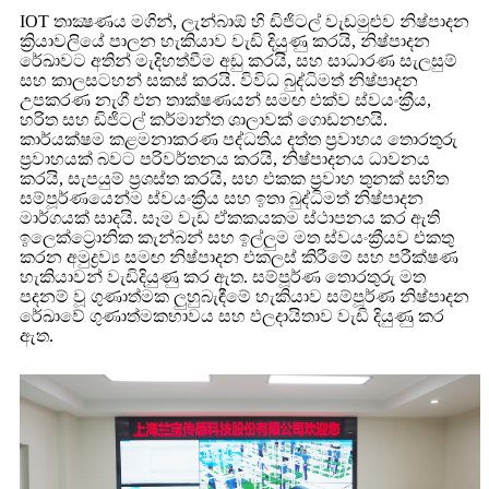
IOT තාක්‍ෂණය මගින්, ලැන්බාඕ හි ඩිජිටල් වැඩමුළුව නිෂ්පාදන
ක්‍රියාවලියේ පාලන හැකියාව වැඩි දියුණු කරයි, නිෂ්පාදන
රේඛාවට අතින් මැදිහත්වීම අඩු කරයි, සහ සාධාරණ සැලසුම්
සහ කාලසටහන් සකස් කරයි. විවිධ බුද්ධිමත් නිෂ්පාදන
උපකරණ නැගී එන තාක්ෂණයන් සමඟ එක්ව ස්වයංක්‍රීය,
හරිත සහ ඩිජිටල් කර්මාන්ත ශාලාවක් ගොඩනඟයි.
කාර්යක්ෂම කළමනාකරණ පද්ධතිය දත්ත ප්‍රවාහය තොරතුරු
ප්‍රවාහයක් බවට පරිවර්තනය කරයි, නිෂ්පාදනය ධාවනය
කරයි, සැපයුම් ප්‍රශස්ත කරයි, සහ එකක ප්‍රවාහ තුනක් සහිත
සම්පූර්ණයෙන්ම ස්වයංක්‍රීය සහ ඉතා බුද්ධිමත් නිෂ්පාදන
මාර්ගයක් සාදයි. සෑම වැඩ ඒකකයකම ස්ථාපනය කර ඇති
ඉලෙක්ට්‍රොනික කැන්බන් සහ ඉල්ලුම මත ස්වයංක්‍රීයව එකතු
කරන අමුද්‍රව්‍ය සමඟ නිෂ්පාදන එකලස් කිරීමේ සහ පරීක්ෂණ
හැකියාවන් වැඩිදියුණු කර ඇත. සම්පූර්ණ තොරතුරු මත
පදනම් වූ ගුණාත්මක ලුහුබැඳීමේ හැකියාව සම්පූර්ණ නිෂ්පාදන
රේඛාවේ ගුණාත්මකභාවය සහ ඵලදායිතාව වැඩි දියුණු කර
ඇත.