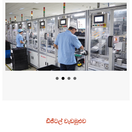
ඩිජිටල් වැඩමුළුව