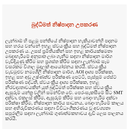
බුද්ධිමත් නිෂ්පාදන උපකරණ
ලැන්බාඕ හි පළමු පන්තියේ නිෂ්පාදන හැකියාවන්හි පදනම
සහ හරය වන්නේ ඉහළ ස්වයංක්‍රීය සහ බුද්ධිමත් නිෂ්පාදන
උපකරණ ය. උසස් ප්‍රමිතියකින් සහ ඉහළ කාර්යක්ෂමතා
බෙදාහැරීමේ අනුපාත ලබා ගැනීම සඳහා නිෂ්පාදන මාර්ග
වැඩිදියුණු කිරීම සහ ප්‍රශස්ත කිරීම සඳහා ලැන්බාඕ සෑම
වසරකම විශාල මුදලක් ආයෝජනය කරයි. ස්වයංක්‍රීය
වැඩමුළුව නම්‍යශීලී නිෂ්පාදන මාර්ග, AOI දෘශ්‍ය පරීක්ෂක,
ඉහළ සහ අඩු උෂ්ණත්ව පරීක්ෂණ පෙට්ටි, පෑස්සුම් පේස්ට්
පරීක්ෂණ පද්ධති, ස්වයංක්‍රීය දෘශ්‍ය පරීක්ෂක, ඉහළ
නිරවද්‍යතාවයකින් යුත් බුද්ධිමත් පරීක්ෂක සහ ස්වයංක්‍රීය
ඇසුරුම් යන්ත්‍ර වලින් සමන්විත වේ. පෙර-සැකසීමේ සිට SMT
දක්වා, එකලස් කිරීම, ඇසුරුම් කිරීම සහ බෙදා හැරීම දක්වා
පරීක්ෂා කිරීම, නිෂ්පාදන කාර්ය සාධනය, බෙදා හැරීමේ කාලය
සහ අභිරුචිකරණය සඳහා විවිධාංගීකරණය වූ අවශ්‍යතා
සපුරාලීම සඳහා ලැන්බාඕ ගුණාත්මකභාවය දැඩි ලෙස පාලනය
කරයි.