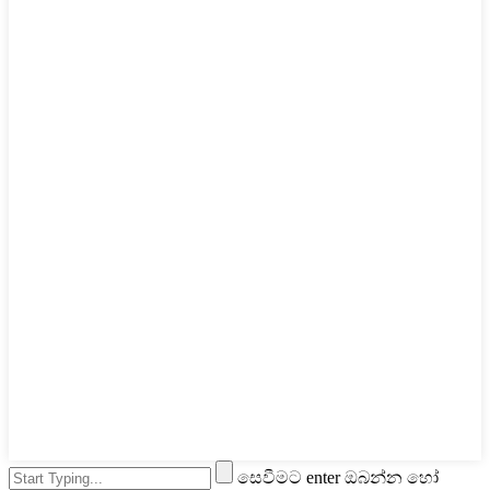
සෙවීමට enter ඔබන්න හෝ