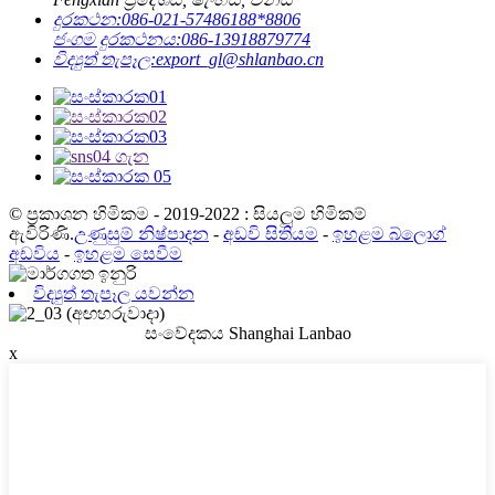
දුරකථන:
086-021-57486188*8806
ජංගම දුරකථනය:
086-13918879774
විද්‍යුත් තැපෑල:
export_gl@shlanbao.cn
© ප්‍රකාශන හිමිකම - 2019-2022 : සියලුම හිමිකම්
ඇවිරිණි.
උණුසුම් නිෂ්පාදන
-
අඩවි සිතියම
-
ඉහළම බ්ලොග්
අඩවිය
-
ඉහළම සෙවීම
විද්‍යුත් තැපෑල යවන්න
සංවේදකය Shanghai Lanbao
x