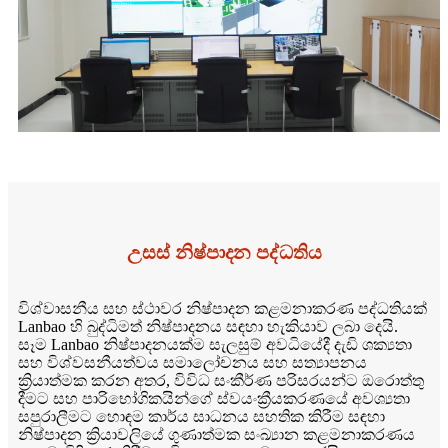
උසස් නිෂ්පාදන පද්ධතිය
විශ්වාසනීය සහ ස්ථාවර නිෂ්පාදන කළමනාකරණ පද්ධතියක්
Lanbao හි බුද්ධිමත් නිෂ්පාදනය සඳහා හැකියාව ලබා දෙයි.
සෑම Lanbao නිෂ්පාදනයක්ම සැලසුම් අවධියේදී දැඩි ශක්‍යතා
සහ විශ්වසනීයත්වය සමාලෝචනය සහ සත්‍යාපනය
ක්‍රියාත්මක කරන අතර, විවිධ සංකීර්ණ පරිසරයන්ට ඔරොත්තු
දීමට සහ පාරිභෝගිකයින්ගේ ස්වයංක්‍රීයකරණයේ අවශ්‍යතා
සපුරාලීමට හොඳම කාර්ය සාධනය සහතික කිරීම සඳහා
නිෂ්පාදන ක්‍රියාවලියේ ගුණාත්මක සංඛ්‍යාන කළමනාකරණය