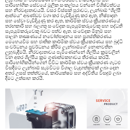
පාරිභෝගික සේවයේ මූලික සංකල්පය වන්නේ විශිෂ්ටත්වය
සහ නිරවද්‍යතාවයයි. වසර විස්සක් පුරාවට, ලැන්බාඕ "ශිල්පී
ආත්මය" අඛණ්ඩව වගා කර වැඩිදියුණු කර ඇත, නිෂ්පාදන
සහ සේවා වැඩිදියුණු කර ඇත, කාර්මික ස්වයංක්‍රීයකරණයේ
තරඟකාරී සහ බලගතු සංවේදක සැපයුම්කරුවෙකු සහ පද්ධති
සැපයුම්කරුවෙකු බවට පත්ව ඇත. සංවේදක මිනුම් සහ
පාලන තාක්‍ෂණයේ නවෝත්පාදනය සහ ප්‍රශස්තිකරණය
මෙහෙයවීම සහ ජාතික කාර්මික ස්වයංක්‍රීයකරණය සහ බුද්ධි
සංවර්ධනය ප්‍රවර්ධනය කිරීම ලැන්බාඕගේ නොනවතින
ලුහුබැඳීමයි. නිරවද්‍යතාවය පැමිණෙන්නේ ශිල්පීය ක්‍රමවලින්
වන අතර ශිල්පීය ක්‍රම ගුණාත්මකභාවය තීරණය කරයි.
පාරිභෝගිකයින්ගෙන් විවිධ කාර්මික ස්වයංක්‍රීයකරණ ගැටළු
විසඳීමට ලැන්බාඕ සැමවිටම විශාල වැදගත්කමක් ලබා දෙන
අතර උසස් තත්ත්වයේ, කාර්යක්ෂම සහ අද්විතීය විසඳුම් ලබා
දීමට උත්සාහ කරයි.