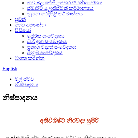
නව බලශක්ති උපකරණ කර්මාන්තය
ස්මාර්ට් ලොජිස්ටික් කර්මාන්තය
නූතන රෙදිපිළි කර්මාන්තය
පුවත්
අපව අමතන්න
වීඩියෝ
ප්‍රේරක සංවේදකය
ධාරිත්‍රක සංවේදකය
ප්‍රකාශ විද්‍යුත් සංවේදකය
මිනුම් සංවේදකය
බාගත කරන්න
English
මුල් පිටුව
නිෂ්පාදනය
නිෂ්පාදනය
අතිවිශිෂ්ට නිරවද්‍ය සුපිරි
ලැන්බාඕ හි පර්යේෂණ හා සංවර්ධන, නිෂ්පාදනය සහ