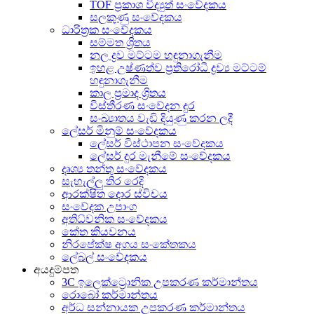
TOF ප්‍රකාශ විද්‍යුත් සංවේදකය
සලකුණු සංවේදකය
ධාරිත්‍රක සංවේදකය
සම්මත ශ්‍රිතය
නල ද්‍රව මට්ටම හඳුනාගැනීම
ඉහළ උෂ්ණත්ව ප්‍රතිරෝධී ද්‍රව්‍ය මට්ටම්
හඳුනාගැනීම
කාල ප්‍රමාද ශ්‍රිතය
විස්තීරණ සංවේදන දුර
සංඛ්‍යාතය වැඩි දියුණු කරන ලදී
ලේසර් මිනුම් සංවේදකය
ලේසර් විස්ථාපන සංවේදකය
ලේසර් දුර මැනීමේ සංවේදකය
දෘශ්‍ය තන්තු සංවේදකය
සැහැල්ලු තිර රෙදි
ආරක්ෂිත දොර ස්විචය
සංවේදක උපාංග
අතිධ්වනික සංවේදකය
කේත කියවනය
නිරපේක්ෂ අගය සංකේතකය
ලේබල් සංවේදකය
අයදුම්පත
3C ඉලෙක්ට්‍රොනික උපකරණ කර්මාන්තය
රොබෝ කර්මාන්තය
අර්ධ සන්නායක උපකරණ කර්මාන්තය