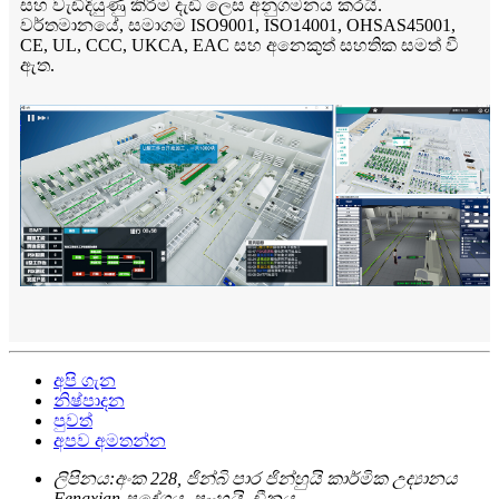
සහ වැඩිදියුණු කිරීම දැඩි ලෙස අනුගමනය කරයි.
වර්තමානයේ, සමාගම ISO9001, ISO14001, OHSAS45001,
CE, UL, CCC, UKCA, EAC සහ අනෙකුත් සහතික සමත් වී
ඇත.
අපි ගැන
නිෂ්පාදන
පුවත්
අපව අමතන්න
ලිපිනය:
අංක 228, ජින්බි පාර ජින්හුයි කාර්මික උද්‍යානය
Fengxian ප්‍රදේශය, ෂැංහයි, චීනය