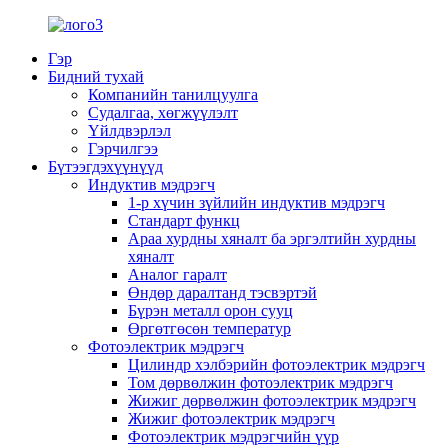
Гэр
Бидний тухай
Компанийн танилцуулга
Судалгаа, хөгжүүлэлт
Үйлдвэрлэл
Гэрчилгээ
Бүтээгдэхүүнүүд
Индуктив мэдрэгч
1-р хүчин зүйлийн индуктив мэдрэгч
Стандарт функц
Араа хурдны хяналт ба эргэлтийн хурдны
хяналт
Аналог гаралт
Өндөр даралтанд тэсвэртэй
Бүрэн металл орон сууц
Өргөтгөсөн температур
Фотоэлектрик мэдрэгч
Цилиндр хэлбэрийн фотоэлектрик мэдрэгч
Том дөрвөлжин фотоэлектрик мэдрэгч
Жижиг дөрвөлжин фотоэлектрик мэдрэгч
Жижиг фотоэлектрик мэдрэгч
Фотоэлектрик мэдрэгчийн үүр