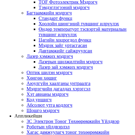
TOF Фотоэлектрик Мэдрэгч
Тэмдэглэгээний мэдрэгч
Багтаамжийн мэдрэгч
Стандарт функц
Хоолойн шингэний түвшинг илрүүлэх
Өндөр температурт тэсвэртэй материалын
түвшинг илрүүлэх
Цагийн хоцрогдол функц
Мэдрэх зайг уртасгасан
Давтамжийг сайжруулсан
Лазер хэмжих мэдрэгч
Лазерын шилжилтийн мэдрэгч
Лазер зай хэмжих мэдрэгч
Оптик шилэн мэдрэгч
Хөнгөн хөшиг
Аюулгүйн хаалганы унтраалга
Мэдрэгчийн дагалдах хэрэгсэл
Хэт авианы мэдрэгч
Код уншигч
Абсолют утга кодлогч
Шошго мэдрэгч
Аппликейшн
3C Электрон Тоног Төхөөрөмжийн Үйлдвэр
Роботын үйлдвэрлэл
Хагас дамжуулагч тоног төхөөрөмжийн