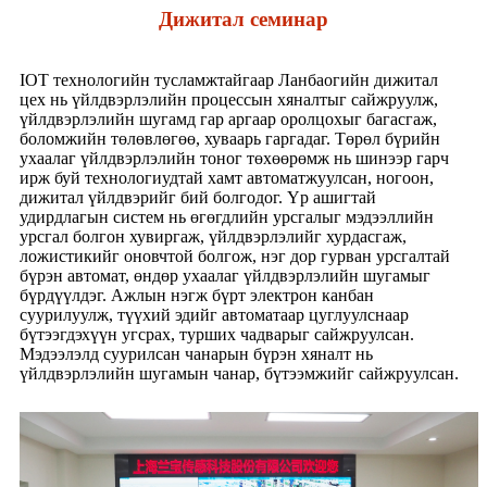
Дижитал семинар
IOT технологийн тусламжтайгаар Ланбаогийн дижитал
цех нь үйлдвэрлэлийн процессын хяналтыг сайжруулж,
үйлдвэрлэлийн шугамд гар аргаар оролцохыг багасгаж,
боломжийн төлөвлөгөө, хуваарь гаргадаг. Төрөл бүрийн
ухаалаг үйлдвэрлэлийн тоног төхөөрөмж нь шинээр гарч
ирж буй технологиудтай хамт автоматжуулсан, ногоон,
дижитал үйлдвэрийг бий болгодог. Үр ашигтай
удирдлагын систем нь өгөгдлийн урсгалыг мэдээллийн
урсгал болгон хувиргаж, үйлдвэрлэлийг хурдасгаж,
ложистикийг оновчтой болгож, нэг дор гурван урсгалтай
бүрэн автомат, өндөр ухаалаг үйлдвэрлэлийн шугамыг
бүрдүүлдэг. Ажлын нэгж бүрт электрон канбан
суурилуулж, түүхий эдийг автоматаар цуглуулснаар
бүтээгдэхүүн угсрах, турших чадварыг сайжруулсан.
Мэдээлэлд суурилсан чанарын бүрэн хяналт нь
үйлдвэрлэлийн шугамын чанар, бүтээмжийг сайжруулсан.