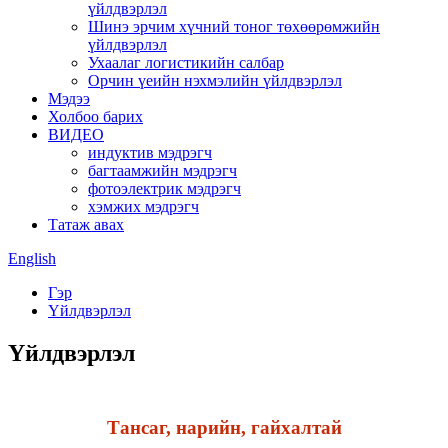
үйлдвэрлэл
Шинэ эрчим хүчний тоног төхөөрөмжийн
үйлдвэрлэл
Ухаалаг логистикийн салбар
Орчин үеийн нэхмэлийн үйлдвэрлэл
Мэдээ
Холбоо барих
ВИДЕО
индуктив мэдрэгч
багтаамжийн мэдрэгч
фотоэлектрик мэдрэгч
хэмжих мэдрэгч
Татаж авах
English
Гэр
Үйлдвэрлэл
Үйлдвэрлэл
Тансаг, нарийн, гайхалтай