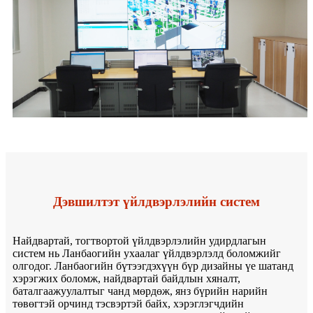
Дэвшилтэт үйлдвэрлэлийн систем
Найдвартай, тогтвортой үйлдвэрлэлийн удирдлагын
систем нь Ланбаогийн ухаалаг үйлдвэрлэлд боломжийг
олгодог. Ланбаогийн бүтээгдэхүүн бүр дизайны үе шатанд
хэрэгжих боломж, найдвартай байдлын хяналт,
баталгаажуулалтыг чанд мөрдөж, янз бүрийн нарийн
төвөгтэй орчинд тэсвэртэй байх, хэрэглэгчдийн