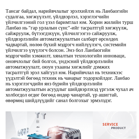
Тансаг байдал, нарийвчлалыг эрэлхийлэх нь Ланбаогийн
судалгаа, хөгжүүлэлт, үйлдвэрлэл, хэрэглэгчийн
үйлчилгээний гол үзэл баримтлал юм. Хорин жилийн турш
Ланбао нь "гар урлалын сүнс"-ийг тасралтгүй хөгжүүлж,
сайжруулж, бүтээгдэхүүн, үйлчилгээгээ сайжруулж,
үйлдвэрлэлийн автоматжуулалтын салбарт өрсөлдөх
чадвартай, нөлөө бүхий мэдрэгч нийлүүлэгч, системийн
үйлчилгээ үзүүлэгч болсон. Энэ бол Ланбаогийн
мэдрэгчийн хэмжилт, хяналтын технологийн инноваци,
оновчлолыг бий болгох, үндэсний үйлдвэрлэлийн
автоматжуулалт, оюун ухааны хөгжлийг дэмжих
тасралтгүй эрэл хайгуул юм. Нарийвчлал нь техникээс
үүдэлтэй бөгөөд техник нь чанарыг тодорхойлдог. Ланбао
нь хэрэглэгчдийн янз бүрийн үйлдвэрлэлийн
автоматжуулалтын асуудлыг шийдвэрлэхэд үргэлж чухал ач
холбогдол өгдөг бөгөөд өндөр чанартай, үр ашигтай,
өвөрмөц шийдлүүдийг санал болгохыг эрмэлздэг.