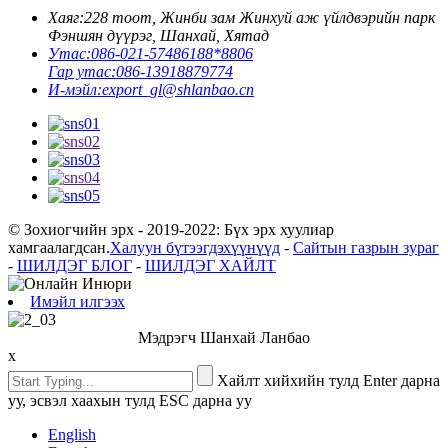
Хаяг:
228 тоот, Жинби зам Жинхуй аж үйлдвэрийн парк
Фэншян дүүрэг, Шанхай, Хятад
Утас:
086-021-57486188*8806
Гар утас:
086-13918879774
И-мэйл:
export_gl@shlanbao.cn
© Зохиогчийн эрх - 2019-2022: Бүх эрх хуулиар
хамгаалагдсан.
Халуун бүтээгдэхүүнүүд
-
Сайтын газрын зураг
-
ШИЛДЭГ БЛОГ
-
ШИЛДЭГ ХАЙЛТ
Имэйл илгээх
Мэдрэгч Шанхай Ланбао
x
Хайлт хийхийн тулд Enter дарна
уу, эсвэл хаахын тулд ESC дарна уу
English