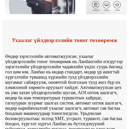
Ухаалаг үйлдвэрлэлийн тоног төхөөрөмж
Өндөр зэрэглэлийн автоматжуулсан, ухаалаг
үйлдвэрлэлийн тоног төхөөрөмж нь Ланбаогийн нэгдүгээр
зэрэглэлийн үйлдвэрлэлийн чадавхийн үндэс суурь бөгөөд
гол цөм юм. Ланбао нь өндөр стандарт, өндөр үр ашигтай
хүргэлтийн түвшинд хүрэхийн тулд үйлдвэрлэлийн
шугамыг сайжруулж, оновчтой болгохын тулд жил бүр их
хэмжээний хөрөнгө оруулалт хийдэг. Автоматжуулсан цех
нь уян хатан үйлдвэрлэлийн шугам, AOI оптик шалгагч,
өндөр ба нам температурын туршилтын хайрцаг,
гагнуурын зуурмаг шалгах систем, автомат оптик шалгагч,
өндөр нарийвчлалтай ухаалаг шалгагч, автомат сав баглаа
боодлын машинуудаар тоноглогдсон. Урьдчилан
боловсруулалтаас эхлээд SMT, угсралт, туршилт, сав баглаа
боодол, хүргэлт хүртэл Ланбао нь бүтээгдэхүүний
гүйцэтгэл, хүргэлтийн хугацаа, тохируулгын олон талт