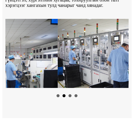
хэрэгцээг хангахын тулд чанарыг чанд хянадаг.