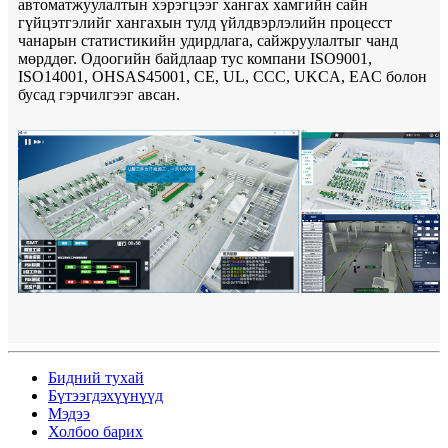
автоматжуулалтын хэрэгцээг хангах хамгийн сайн
гүйцэтгэлийг хангахын тулд үйлдвэрлэлийн процесст
чанарын статистикийн удирдлага, сайжруулалтыг чанд
мөрддөг. Одоогийн байдлаар тус компани ISO9001,
ISO14001, OHSAS45001, CE, UL, CCC, UKCA, EAC болон
бусад гэрчилгээг авсан.
Бидний тухай
Бүтээгдэхүүнүүд
Мэдээ
Холбоо барих