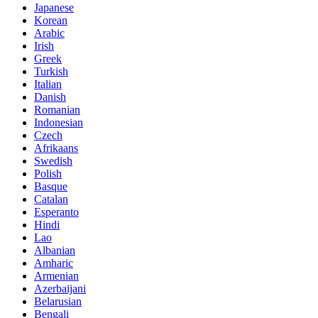
Japanese
Korean
Arabic
Irish
Greek
Turkish
Italian
Danish
Romanian
Indonesian
Czech
Afrikaans
Swedish
Polish
Basque
Catalan
Esperanto
Hindi
Lao
Albanian
Amharic
Armenian
Azerbaijani
Belarusian
Bengali