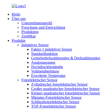
Heim
Über uns
Unternehmensprofil
Forschung und Entwicklung
Produktion
Zertifikat
Produkte
Induktiver Sensor
Faktor 1 induktiver Sensor
Standardfunktion
Getriebedrehzahlmonitor & Drehzahlmonitor
Analogausgang
Hochdruckbeständig
Vollmetallgehäuse
Erweiterte Temperatur
Fotoelektrischer Sensor
Zylindrischer fotoelektrischer Sensor
Großer quadratischer fotoelektrischer Sensor
Kleiner quadratischer fotoelektrischer Sensor
Miniatur-Fotoelektrischer Sensor
Schlitzphotoelektrischer Sensor
TOF-Fotoelektrischer Sensor