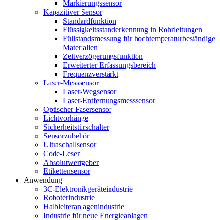
Markierungssensor
Kapazitiver Sensor
Standardfunktion
Flüssigkeitsstanderkennung in Rohrleitungen
Füllstandsmessung für hochtemperaturbeständige
Materialien
Zeitverzögerungsfunktion
Erweiterter Erfassungsbereich
Frequenzverstärkt
Laser-Messsensor
Laser-Wegsensor
Laser-Entfernungsmesssensor
Optischer Fasersensor
Lichtvorhänge
Sicherheitstürschalter
Sensorzubehör
Ultraschallsensor
Code-Leser
Absolutwertgeber
Etikettensensor
Anwendung
3C-Elektronikgeräteindustrie
Roboterindustrie
Halbleiteranlagenindustrie
Industrie für neue Energieanlagen