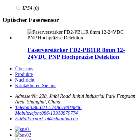
IP54
(0)
Optischer Fasersensor
Faserverstärker FD2-PB11R 8mm 12-
24VDC PNP Hochpräzise Detektion
Über uns
Produkte
Nachricht
Kontaktieren Sie uns
Adresse:
Nr. 228, Jinbi Road Jinhui Industrial Park Fengxian
Area, Shanghai, China
Telefon:
086-021-57486188*8806
Mobiltelefon:
086-13918879774
E-Mail:
export_gl@shlanbao.cn