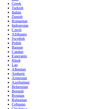
Greek
Turkish
Italian
Danish
Romanian
Indonesian
Czech
Afrikaans
Swedish
Polish
Basque
Catalan
Esperanto
Hindi
Lao
Albanian
Amharic
Armenian
Azerbaijani
Belarusian
Bengali
Bosnian
Bulgarian
Cebuano
Chichewa