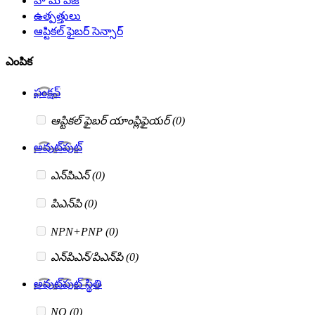
హొమ్ పేజ్
ఉత్పత్తులు
ఆప్టికల్ ఫైబర్ సెన్సార్
ఎంపిక
ఫంక్షన్
ఆప్టికల్ ఫైబర్ యాంప్లిఫైయర్
(0)
అవుట్‌పుట్
ఎన్‌పిఎన్
(0)
పిఎన్‌పి
(0)
NPN+PNP
(0)
ఎన్‌పిఎన్/పిఎన్‌పి
(0)
అవుట్‌పుట్ స్థితి
NO
(0)