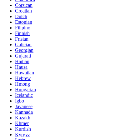
Corsican
Croatian
Dutch
Estonian
Filipino
Finnish
Frisian
Galician
Georgian
Gujarati
Haitian
Hausa
Hawaiian
Hebrew
Hmong
Hungarian
Icelandic
Igbo
Javanese
Kannada
Kazakh
Khmer
Kurdish
Kyrgyz