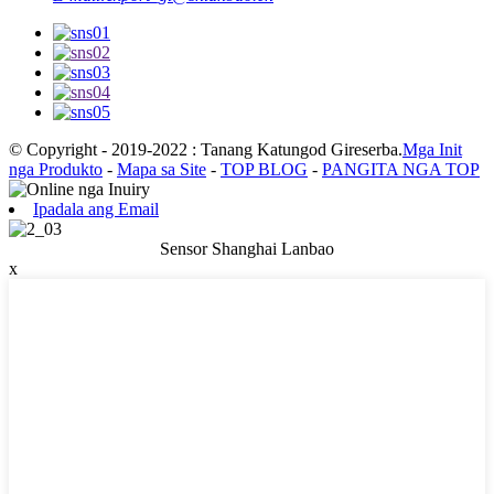
© Copyright - 2019-2022 : Tanang Katungod Gireserba.
Mga Init
nga Produkto
-
Mapa sa Site
-
TOP BLOG
-
PANGITA NGA TOP
Ipadala ang Email
Sensor Shanghai Lanbao
x