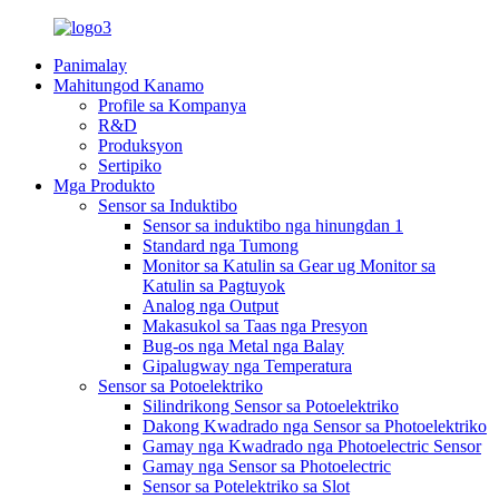
Panimalay
Mahitungod Kanamo
Profile sa Kompanya
R&D
Produksyon
Sertipiko
Mga Produkto
Sensor sa Induktibo
Sensor sa induktibo nga hinungdan 1
Standard nga Tumong
Monitor sa Katulin sa Gear ug Monitor sa
Katulin sa Pagtuyok
Analog nga Output
Makasukol sa Taas nga Presyon
Bug-os nga Metal nga Balay
Gipalugway nga Temperatura
Sensor sa Potoelektriko
Silindrikong Sensor sa Potoelektriko
Dakong Kwadrado nga Sensor sa Photoelektriko
Gamay nga Kwadrado nga Photoelectric Sensor
Gamay nga Sensor sa Photoelectric
Sensor sa Potelektriko sa Slot