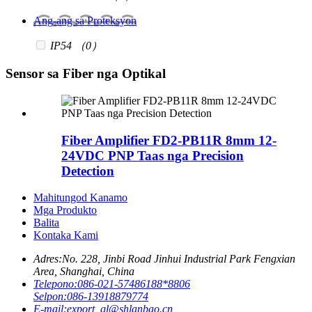
Ang-ang sa Proteksyon
IP54
（0）
Sensor sa Fiber nga Optikal
Fiber Amplifier FD2-PB11R 8mm 12-
24VDC PNP Taas nga Precision
Detection
Mahitungod Kanamo
Mga Produkto
Balita
Kontaka Kami
Adres:
No. 228, Jinbi Road Jinhui Industrial Park Fengxian
Area, Shanghai, China
Telepono:
086-021-57486188*8806
Selpon:
086-13918879774
E-mail:
export_gl@shlanbao.cn