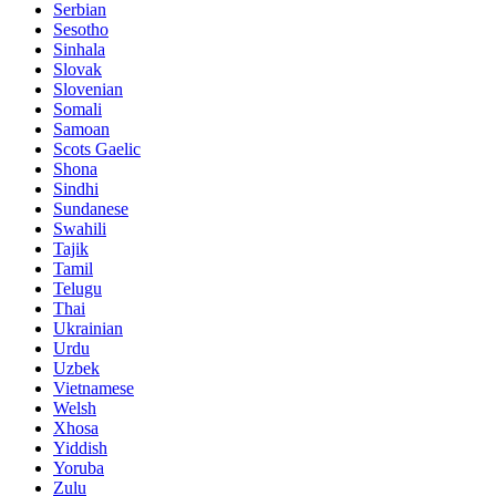
Serbian
Sesotho
Sinhala
Slovak
Slovenian
Somali
Samoan
Scots Gaelic
Shona
Sindhi
Sundanese
Swahili
Tajik
Tamil
Telugu
Thai
Ukrainian
Urdu
Uzbek
Vietnamese
Welsh
Xhosa
Yiddish
Yoruba
Zulu