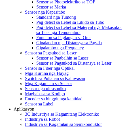
Sensor sa Photoelektriko sa TOF
Sensor sa Marka
Sensor nga Kapasitibo
Standard nga Tumong
Pag-detect sa Lebel sa Likido sa Tubo
Pag-detect sa Lebel sa Materyal nga Makasukol
sa Taas nga Temperatura
Function sa Paglangan sa Oras
Gipalapdan nga Distansya sa Pag-ila
Gipalambo nga Frequency
Sensor sa Pagsukod sa Laser
Sensor sa Pagbalhin sa Laser
Sensor sa Pagsukod sa Distansya sa Laser
Sensor sa Fiber nga Optikal
Mga Kurtina nga Hayag
Switch sa Pultahan sa Kaluwasan
Mga Kagamitan sa Sensor
Sensor nga ultrasoniko
Magbabasa sa Kodigo
Encoder sa hingpit nga kantidad
Sensor sa Label
Aplikasyon
3C Industriya sa Kagamitang Elektroniko
Industriya sa Robot
Industriya sa Kagamitan sa Semikonduktor