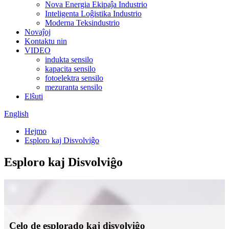
Nova Energia Ekipaĵa Industrio
Inteligenta Loĝistika Industrio
Moderna Teksindustrio
Novaĵoj
Kontaktu nin
VIDEO
indukta sensilo
kapacita sensilo
fotoelektra sensilo
mezuranta sensilo
Elŝuti
English
Hejmo
Esploro kaj Disvolviĝo
Esploro kaj Disvolviĝo
Celo de esplorado kaj disvolviĝo