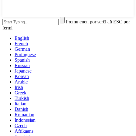
Premu enen por serĉi aŭ ESC por
fermi
English
French
German
Portuguese
Spanish
Russian
Japanese
Korean
Arabic
Irish
Greek
Turkish
Italian
Danish
Romanian
Indonesian
Czech
Afrikaans