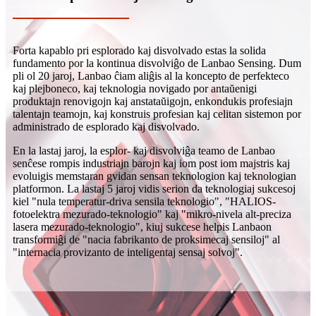
Forta kapablo pri esplorado kaj disvolvado estas la solida
fundamento por la kontinua disvolviĝo de Lanbao Sensing. Dum
pli ol 20 jaroj, Lanbao ĉiam aliĝis al la koncepto de perfekteco
kaj plejboneco, kaj teknologia novigado por antaŭenigi
produktajn renovigojn kaj anstataŭigojn, enkondukis profesiajn
talentajn teamojn, kaj konstruis profesian kaj celitan sistemon por
administrado de esplorado kaj disvolvado.
En la lastaj jaroj, la esplor- kaj disvolviĝa teamo de Lanbao
senĉese rompis industriajn barojn kaj iom post iom majstris kaj
evoluigis memstaran gvidan sensan teknologion kaj teknologian
platformon. La lastaj 5 jaroj vidis serion da teknologiaj sukcesoj
kiel "nula temperatur-driva sensila teknologio", "HALIOS-
fotoelektra mezurado-teknologio" kaj "mikro-nivela alt-preciza
lasera mezurado-teknologio", kiuj sukcese helpis Lanbaon
transformiĝi de "nacia fabrikanto de proksimecaj sensiloj" al
"internacia provizanto de inteligentaj sensaj solvoj".