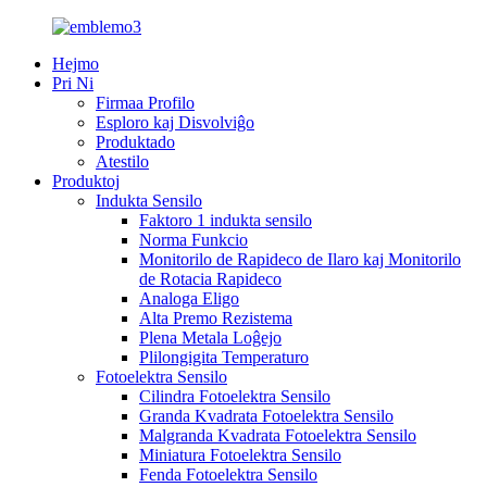
Hejmo
Pri Ni
Firmaa Profilo
Esploro kaj Disvolviĝo
Produktado
Atestilo
Produktoj
Indukta Sensilo
Faktoro 1 indukta sensilo
Norma Funkcio
Monitorilo de Rapideco de Ilaro kaj Monitorilo
de Rotacia Rapideco
Analoga Eligo
Alta Premo Rezistema
Plena Metala Loĝejo
Plilongigita Temperaturo
Fotoelektra Sensilo
Cilindra Fotoelektra Sensilo
Granda Kvadrata Fotoelektra Sensilo
Malgranda Kvadrata Fotoelektra Sensilo
Miniatura Fotoelektra Sensilo
Fenda Fotoelektra Sensilo