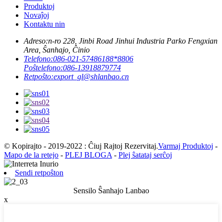
Produktoj
Novaĵoj
Kontaktu nin
Adreso:
n-ro 228, Jinbi Road Jinhui Industria Parko Fengxian
Area, Ŝanhajo, Ĉinio
Telefono:
086-021-57486188*8806
Poŝtelefono:
086-13918879774
Retpoŝto:
export_gl@shlanbao.cn
© Kopirajto - 2019-2022 : Ĉiuj Rajtoj Rezervitaj.
Varmaj Produktoj
-
Mapo de la retejo
-
PLEJ BLOGA
-
Plej ŝatataj serĉoj
Sendi retpoŝton
Sensilo Ŝanhajo Lanbao
x