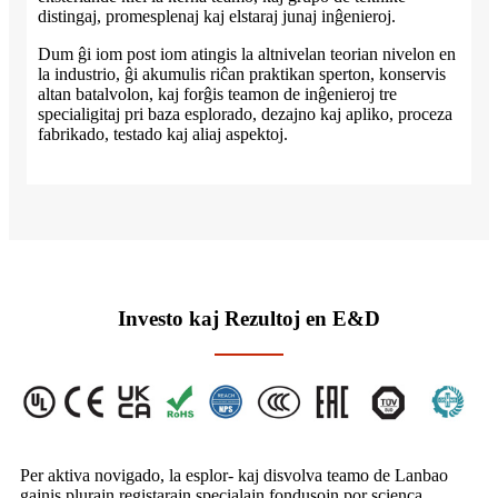
distingaj, promesplenaj kaj elstaraj junaj inĝenieroj.
Dum ĝi iom post iom atingis la altnivelan teorian nivelon en
la industrio, ĝi akumulis riĉan praktikan sperton, konservis
altan batalvolon, kaj forĝis teamon de inĝenieroj tre
specialigitaj pri baza esplorado, dezajno kaj apliko, proceza
fabrikado, testado kaj aliaj aspektoj.
Investo kaj Rezultoj en E&D
Per aktiva novigado, la esplor- kaj disvolva teamo de Lanbao
gajnis plurajn registarajn specialajn fondusojn por scienca