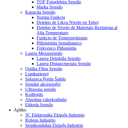
TOF Fotoelektra Sensilo
Marka Sensilo
Kapacita Sensilo
Norma Funkcio
Detekto de Likva Nivelo en Tuboj
Detekto de Nivelo de Materialo Rezistema al
Alta Temperaturo
Funkcio de Tempoprokrasto
Plilongigita Sensdistanco
Frekvenco Plibonigita
Lasera Mezursensilo
Lasera Delokiĝa Sensilo
Lasera Distancmezura Sensilo
Optika Fibra Sensilo
Lumkurtenoj
Sekureca Porda Ŝaltilo
Sensilaj akcesoraĵoj
Ultrasona sensilo
Kodlegilo
Absoluta valorkodigilo
Etikeda Sensilo
Apliko
3C Elektronika Ekipaĵa Industrio
Robota Industrio
Semikondukta Ekipaĵa Industrio