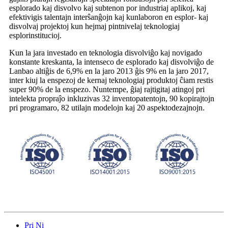
esplorado kaj disvolvo kaj subtenon por industriaj aplikoj, kaj
efektivigis talentajn interŝanĝojn kaj kunlaboron en esplor- kaj
disvolvaj projektoj kun hejmaj pintnivelaj teknologiaj
esplorinstitucioj.
Kun la jara investado en teknologia disvolviĝo kaj novigado
konstante kreskanta, la intenseco de esplorado kaj disvolviĝo de
Lanbao altiĝis de 6,9% en la jaro 2013 ĝis 9% en la jaro 2017,
inter kiuj la enspezoj de kernaj teknologiaj produktoj ĉiam restis
super 90% de la enspezo. Nuntempe, ĝiaj rajtigitaj atingoj pri
intelekta propraĵo inkluzivas 32 inventopatentojn, 90 kopirajtojn
pri programaro, 82 utilajn modelojn kaj 20 aspektodezajnojn.
Pri Ni