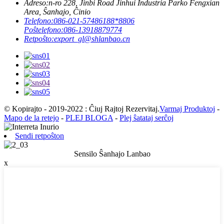
Adreso:
n-ro 228, Jinbi Road Jinhui Industria Parko Fengxian
Area, Ŝanhajo, Ĉinio
Telefono:
086-021-57486188*8806
Poŝtelefono:
086-13918879774
Retpoŝto:
export_gl@shlanbao.cn
© Kopirajto - 2019-2022 : Ĉiuj Rajtoj Rezervitaj.
Varmaj Produktoj
-
Mapo de la retejo
-
PLEJ BLOGA
-
Plej ŝatataj serĉoj
Sendi retpoŝton
Sensilo Ŝanhajo Lanbao
x