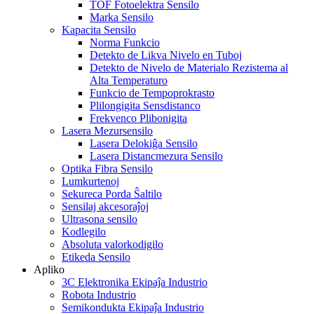
TOF Fotoelektra Sensilo
Marka Sensilo
Kapacita Sensilo
Norma Funkcio
Detekto de Likva Nivelo en Tuboj
Detekto de Nivelo de Materialo Rezistema al
Alta Temperaturo
Funkcio de Tempoprokrasto
Plilongigita Sensdistanco
Frekvenco Plibonigita
Lasera Mezursensilo
Lasera Delokiĝa Sensilo
Lasera Distancmezura Sensilo
Optika Fibra Sensilo
Lumkurtenoj
Sekureca Porda Ŝaltilo
Sensilaj akcesoraĵoj
Ultrasona sensilo
Kodlegilo
Absoluta valorkodigilo
Etikeda Sensilo
Apliko
3C Elektronika Ekipaĵa Industrio
Robota Industrio
Semikondukta Ekipaĵa Industrio