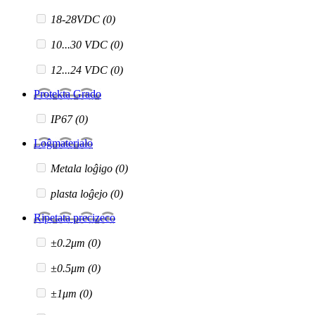
18-28VDC
(0)
10...30 VDC
(0)
12...24 VDC
(0)
Protekta Grado
IP67
(0)
Loĝmaterialo
Metala loĝigo
(0)
plasta loĝejo
(0)
Ripetata precizeco
±0.2μm
(0)
±0.5μm
(0)
±1μm
(0)