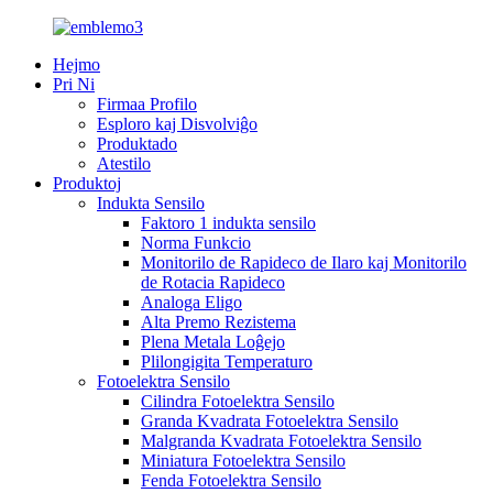
Hejmo
Pri Ni
Firmaa Profilo
Esploro kaj Disvolviĝo
Produktado
Atestilo
Produktoj
Indukta Sensilo
Faktoro 1 indukta sensilo
Norma Funkcio
Monitorilo de Rapideco de Ilaro kaj Monitorilo
de Rotacia Rapideco
Analoga Eligo
Alta Premo Rezistema
Plena Metala Loĝejo
Plilongigita Temperaturo
Fotoelektra Sensilo
Cilindra Fotoelektra Sensilo
Granda Kvadrata Fotoelektra Sensilo
Malgranda Kvadrata Fotoelektra Sensilo
Miniatura Fotoelektra Sensilo
Fenda Fotoelektra Sensilo