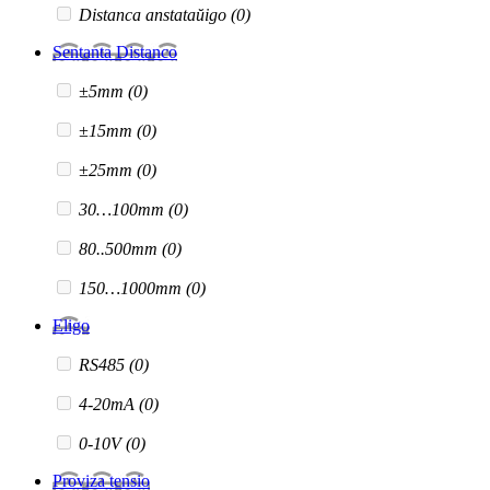
Distanca anstataŭigo
(0)
Sentanta Distanco
±5mm
(0)
±15mm
(0)
±25mm
(0)
30…100mm
(0)
80..500mm
(0)
150…1000mm
(0)
Eligo
RS485
(0)
4-20mA
(0)
0-10V
(0)
Proviza tensio