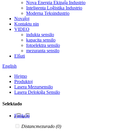
Nova Energia Ekipaĵa Industrio
Inteligenta Loĝistika Industrio
Moderna Teksindustrio
Novaĵoj
Kontaktu nin
VIDEO
indukta sensilo
kapacita sensilo
fotoelektra sensilo
mezuranta sensilo
Elŝuti
English
Hejmo
Produktoj
Lasera Mezursensilo
Lasera Delokiĝa Sensilo
Selektado
Funkcio
Distancmezurado
(0)