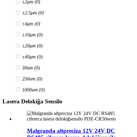
±2μm
(0)
±2.5μm
(0)
±4μm
(0)
±10μm
(0)
±20μm
(0)
±40μm
(0)
30um
(0)
250um
(0)
1000um
(0)
Lasera Delokiĝa Sensilo
Malgranda altpreciza 12V 24V DC