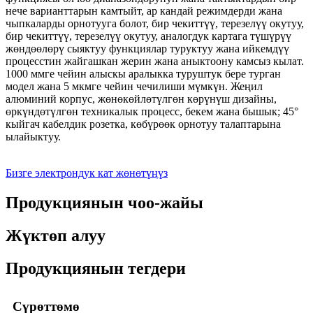
нече варианттарын камтыйт, ар кандай режимдерди жана
чыпкаларды орнотууга болот, бир чекиттүү, терезелүү окутуу,
бир чекиттүү, терезелүү окутуу, аналогдук картага түшүрүү
жөндөөлөрү сыяктуу функциялар туруктуу жана ийкемдүү
процесстин жайгашкан жерин жана аныктоону камсыз кылат.
1000 ммге чейин алыскы аралыкка туруштук бере турган
модел жана 5 мкмге чейин чечилиши мүмкүн. Жеңил
алюминий корпус, жөнөкөйлөтүлгөн көрүнүш дизайны,
өркүндөтүлгөн техникалык процесс, бекем жана бышык; 45°
кыйгач кабелдик розетка, көбүрөөк орнотуу талаптарына
ылайыктуу.
Бизге электрондук кат жөнөтүңүз
Продукциянын чоо-жайы
Жүктөп алуу
Продукциянын тегдери
Сүрөттөмө