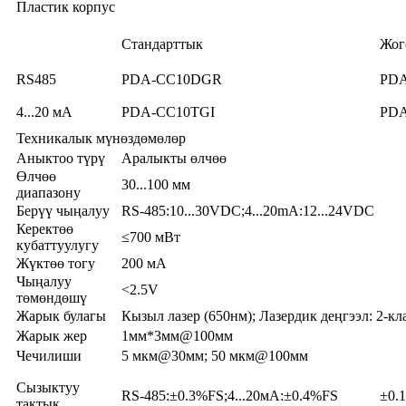
Пластик корпус
Стандарттык
Жог
RS485
PDA-CC10DGR
PD
4...20 мА
PDA-CC10TGI
PD
Техникалык мүнөздөмөлөр
Аныктоо түрү
Аралыкты өлчөө
Өлчөө
30...100 мм
диапазону
Берүү чыңалуу
RS-485:10...30VDC;4...20mA:12...24VDC
Керектөө
≤700 мВт
кубаттуулугу
Жүктөө тогу
200 мА
Чыңалуу
<2.5V
төмөндөшү
Жарык булагы
Кызыл лазер (650нм); Лазердик деңгээл: 2-кл
Жарык жер
1мм*3мм@100мм
Чечилиши
5 мкм@30мм; 50 мкм@100мм
Сызыктуу
RS-485:±0.3%FS;4...20мА:±0.4%FS
±0.
тактык