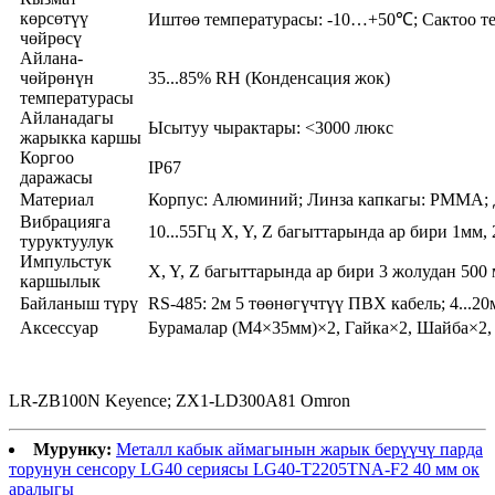
көрсөтүү
Иштөө температурасы: -10…+50℃; Сактоо т
чөйрөсү
Айлана-
чөйрөнүн
35...85% RH (Конденсация жок)
температурасы
Айланадагы
Ысытуу чырактары: <3000 люкс
жарыкка каршы
Коргоо
IP67
даражасы
Материал
Корпус: Алюминий; Линза капкагы: PMMA; 
Вибрацияга
10...55Гц X, Y, Z багыттарында ар бири 1мм,
туруктуулук
Импульстук
X, Y, Z багыттарында ар бири 3 жолудан 500 
каршылык
Байланыш түрү
RS-485: 2м 5 төөнөгүчтүү ПВХ кабель; 4...2
Аксессуар
Бурамалар (M4×35мм)×2, Гайка×2, Шайба×2,
LR-ZB100N Keyence; ZX1-LD300A81 Omron
Мурунку:
Металл кабык аймагынын жарык берүүчү парда
торунун сенсору LG40 сериясы LG40-T2205TNA-F2 40 мм ок
аралыгы