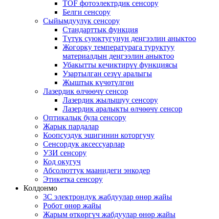
TOF фотоэлектрдик сенсору
Белги сенсору
Сыйымдуулук сенсору
Стандарттык функция
Түтүк суюктугунун деңгээлин аныктоо
Жогорку температурага туруктуу
материалдын деңгээлин аныктоо
Убакытты кечиктирүү функциясы
Узартылган сезүү аралыгы
Жыштык күчөтүлгөн
Лазердик өлчөөчү сенсор
Лазердик жылышуу сенсору
Лазердик аралыкты өлчөөчү сенсор
Оптикалык була сенсору
Жарык пардалар
Коопсуздук эшигинин которгучу
Сенсордук аксессуарлар
УЗИ сенсору
Код окугуч
Абсолюттук маанидеги энкодер
Этикетка сенсору
Колдонмо
3C электрондук жабдуулар өнөр жайы
Робот өнөр жайы
Жарым өткөргүч жабдуулар өнөр жайы