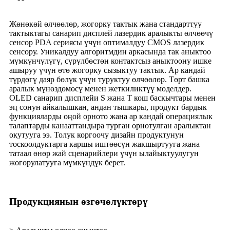
Жөнөкөй өлчөөлөр, жогорку тактык жана стандарттуу
тактыктагы санарип дисплей лазердик аралыкты өлчөөчү
сенсор PDA сериясы үчүн оптималдуу CMOS лазердик
сенсору. Уникалдуу алгоритмдин аркасында так аныктоо
мүмкүнчүлүгү, сүрүлбөстөн контактсыз аныктоону ишке
ашыруу үчүн өтө жогорку сызыктуу тактык. Ар кандай
түрдөгү даяр бөлүк үчүн туруктуу өлчөөлөр. Төрт башка
аралык мүнөздөмөсү менен жеткиликтүү моделдер.
OLED санарип дисплейи S жана T кош баскычтары менен
эң сонун айкалышкан, андан тышкары, продукт бардык
функцияларды оңой орното жана ар кандай операциялык
талаптарды канааттандыра турган орнотулган аралыктан
окутууга ээ. Толук коргоочу дизайн продуктунун
тоскоолдуктарга каршы иштөөсүн жакшыртууга жана
татаал өнөр жай сценарийлери үчүн ылайыктуулугун
жогорулатууга мүмкүндүк берет.
Продукциянын өзгөчөлүктөрү