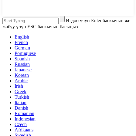
Издөө үчүн Enter баскычын же
жабуу үчүн ESC баскычын басыңыз
English
French
German
Portuguese
Spanish
Russian
Japanese
Korean
Arabic
Irish
Greek
Turkish
Italian
Danish
Romanian
Indonesian
Czech
Afrikaans
Swedish