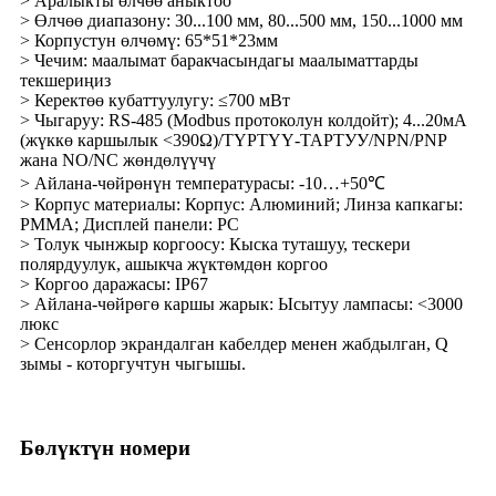
> Аралыкты өлчөө аныктоо
> Өлчөө диапазону: 30...100 мм, 80...500 мм, 150...1000 мм
> Корпустун өлчөмү: 65*51*23мм
> Чечим: маалымат баракчасындагы маалыматтарды
текшериңиз
> Керектөө кубаттуулугу: ≤700 мВт
> Чыгаруу: RS-485 (Modbus протоколун колдойт); 4...20мА
(жүккө каршылык <390Ω)/ТҮРТҮҮ-ТАРТУУ/NPN/PNP
жана NO/NC жөндөлүүчү
> Айлана-чөйрөнүн температурасы: -10…+50℃
> Корпус материалы: Корпус: Алюминий; Линза капкагы:
PMMA; Дисплей панели: PC
> Толук чынжыр коргоосу: Кыска туташуу, тескери
полярдуулук, ашыкча жүктөмдөн коргоо
> Коргоо даражасы: IP67
> Айлана-чөйрөгө каршы жарык: Ысытуу лампасы: <3000
люкс
> Сенсорлор экрандалган кабелдер менен жабдылган, Q
зымы - которгучтун чыгышы.
Бөлүктүн номери