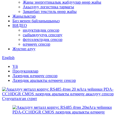
Жаңы энергетикалык жабдуулар өнөр жайы
Акылдуу логистика тармагы
Заманбап текстиль өнөр жайы
Жаңылыктар
Биз менен байланышыңыз
ВИДЕО
индуктивдик сенсор
сыйымдуулук сенсору
фотоэлектрдик сенсор
өлчөөчү сенсор
Жүктөп алуу
English
Үй
Продукциялар
Лазердик өлчөөчү сенсор
Лазердик аралыкты өлчөөчү сенсор