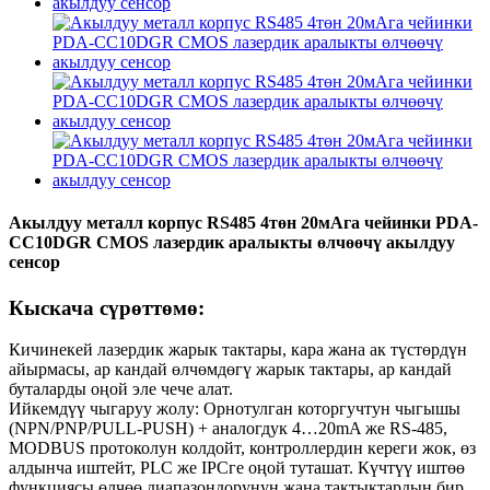
Акылдуу металл корпус RS485 4төн 20мАга чейинки PDA-
CC10DGR CMOS лазердик аралыкты өлчөөчү акылдуу
сенсор
Кыскача сүрөттөмө:
Кичинекей лазердик жарык тактары, кара жана ак түстөрдүн
айырмасы, ар кандай өлчөмдөгү жарык тактары, ар кандай
буталарды оңой эле чече алат.
Ийкемдүү чыгаруу жолу: Орнотулган которгучтун чыгышы
(NPN/PNP/PULL-PUSH) + аналогдук 4…20mA же RS-485,
MODBUS протоколун колдойт, контроллердин кереги жок, өз
алдынча иштейт, PLC же IPCге оңой туташат. Күчтүү иштөө
функциясы өлчөө диапазондорунун жана тактыктардын бир