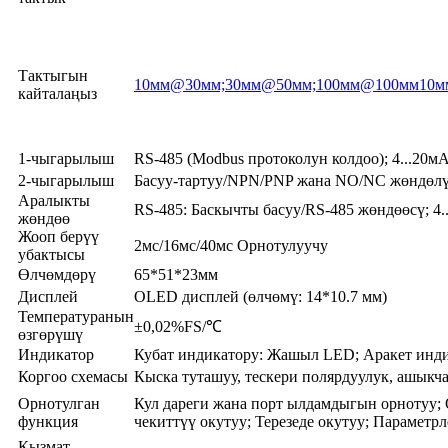
Тактыгын
10мм@30мм;30мм@50мм;100мм@100мм
10м
кайталаңыз
1-чыгарылыш
RS-485 (Modbus протоколун колдоо); 4...20
2-чыгарылыш
Басуу-тартуу/NPN/PNP жана NO/NC жөндөл
Аралыкты
RS-485: Баскычты басуу/RS-485 жөндөөсү; 4
жөндөө
Жооп берүү
2мс/16мс/40мс Орнотулуучу
убактысы
Өлчөмдөрү
65*51*23мм
Дисплей
OLED дисплей (өлчөмү: 14*10.7 мм)
Температуранын
±0,02%FS/℃
өзгөрүшү
Индикатор
Кубат индикатору: Жашыл LED; Аракет инд
Коргоо схемасы
Кыска туташуу, тескери полярдуулук, ашыкч
Орнотулган
Кул дареги жана порт ылдамдыгын орнотуу; 
функция
чекиттүү окутуу; Терезеде окутуу; Параметр
Кызмат