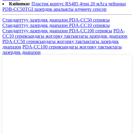
Кийинки:
Пластик корпус RS485 4төн 20 мАга чейинки
PDB-CC50TGI лазердик аралыкты өлчөөчү сенсор
Стандарттуу лазердик диапазон PDA-CC50 сериясы
Стандарттуу лазердик диапазон PDA-CC10 сериясы
Стандарттуу лазердик диапазон PDA-CC100 сериясы
PDA-
CC10 сериясындагы жогорку тактыктагы лазердик диапазон
PDA-CC50 сериясындагы жогорку тактыктагы лазердик
диапазон
PDA-CC100 сериясындагы жогорку тактыктагы
лазердик диапазон