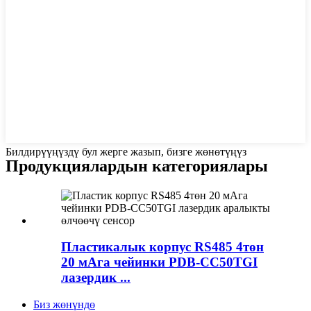
Билдирүүңүздү бул жерге жазып, бизге жөнөтүңүз
Продукциялардын категориялары
Пластикалык корпус RS485 4төн
20 мАга чейинки PDB-CC50TGI
лазердик ...
Биз жөнүндө