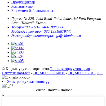
Продукциялар
Жаңылыктар
Биз менен байланышыңыз
Дареги:
№ 228, Jinbi Road Jinhui Industrial Park Fengxian
Area, Шанхай, Кытай
Телефон:
086-021-57486188*8806
Мобилдүү телефон:
086-13918879774
Электрондук почта:
export_gl@shlanbao.cn
© Бардык укуктар корголгон.
Эң популярдуу товарлар
-
Сайттын картасы
-
ЭҢ МЫКТЫ БЛОГ
-
ЭҢ МЫКТЫ ИЗДӨӨ
Электрондук кат жөнөтүү
Сенсор Шанхай Ланбао
x