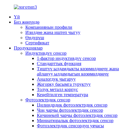
Үй
Биз жөнүндө
Компаниянын профили
Изилдөө жана иштеп чыгуу
Өндүрүш
Сертификат
Продукциялар
Индуктивдүү сенсор
1-фактор индуктивдүү сенсор
Стандарттык функция
Тиштүү ылдамдыкты көзөмөлдөөчү жана
айлануу ылдамдыгын көзөмөлдөөчү
Аналогдук чыгаруу
Жогорку басымга туруктуу
Толук металл корпус
Кеңейтилген температура
Фотоэлектрдик сенсор
Цилиндрдик фотоэлектрдик сенсор
Чоң чарчы фотоэлектрдик сенсор
Кичинекей чарчы фотоэлектрдик сенсор
Миниатюралык фотоэлектрдик сенсор
Фотоэлектрдик сенсордун уячасы