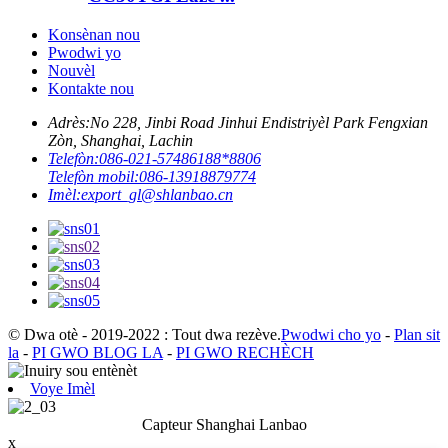
Konsènan nou
Pwodwi yo
Nouvèl
Kontakte nou
Adrès:
No 228, Jinbi Road Jinhui Endistriyèl Park Fengxian
Zòn, Shanghai, Lachin
Telefòn:
086-021-57486188*8806
Telefòn mobil:
086-13918879774
Imèl:
export_gl@shlanbao.cn
© Dwa otè - 2019-2022 : Tout dwa rezève.
Pwodwi cho yo
-
Plan sit
la
-
PI GWO BLOG LA
-
PI GWO RECHÈCH
Voye Imèl
Capteur Shanghai Lanbao
x