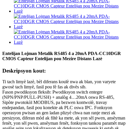
Entelijan Lojman Metalik RS485 4 a 20mA PDA-CC10DGR
CMOS Capteur Entelijan pou Mezire Distans Lazè
Deskripsyon kout:
Ti tach limyè lazè, bèl diferans koulè nwa ak blan, yon varyete
gwosè tach limyè, fasil pou fè fas ak divès sib.
Fason pwodiksyon fleksib: Pwodiksyon switch entegre
(NPN/PNP/PULL-PUSH) + analòg 4…20mA oswa RS-485,
Sipòte pwotokòl MODBUS, pa bezwen kontwolè, travay
endepandan, fasil pou konekte ak PLC oswa IPC. Fonksyon
operasyon pwisan an gen ladan plizyè chwa nan ranje mezi ak
presizyon, diferan mòd ak filtè ka mete, ak yon sèl pwen, ansèyman
fenèt, yon sèl pwen, ansèyman fenèt, fonksyon tankou paramèt map
analòg asire yon lokalizasyon ak deteksyon pwosesis ki estab ak