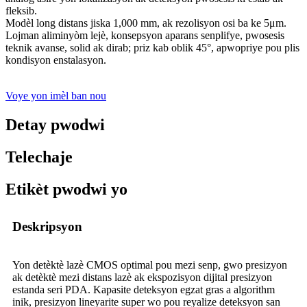
fleksib.
Modèl long distans jiska 1,000 mm, ak rezolisyon osi ba ke 5μm.
Lojman aliminyòm lejè, konsepsyon aparans senplifye, pwosesis
teknik avanse, solid ak dirab; priz kab oblik 45°, apwopriye pou plis
kondisyon enstalasyon.
Voye yon imèl ban nou
Detay pwodwi
Telechaje
Etikèt pwodwi yo
Deskripsyon
Yon detèktè lazè CMOS optimal pou mezi senp, gwo presizyon
ak detèktè mezi distans lazè ak ekspozisyon dijital presizyon
estanda seri PDA. Kapasite deteksyon egzat gras a algorithm
inik, presizyon lineyarite super wo pou reyalize deteksyon san