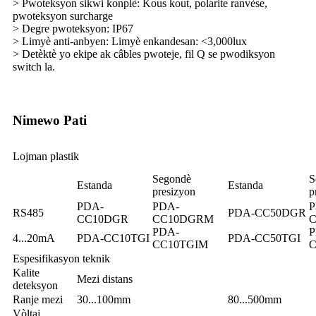
> Pwoteksyon sikwi konplè: Kous kout, polarite ranvèse,
pwoteksyon surcharge
> Degre pwoteksyon: IP67
> Limyè anti-anbyen: Limyè enkandesan: <3,000lux
> Detèktè yo ekipe ak câbles pwoteje, fil Q se pwodiksyon
switch la.
Nimewo Pati
Lojman plastik
Segondè
S
Estanda
Estanda
presizyon
p
PDA-
PDA-
P
RS485
PDA-CC50DGR
CC10DGR
CC10DGRM
PDA-
P
4...20mA
PDA-CC10TGI
PDA-CC50TGI
CC10TGIM
C
Espesifikasyon teknik
Kalite
Mezi distans
deteksyon
Ranje mezi
30...100mm
80...500mm
Vòltaj