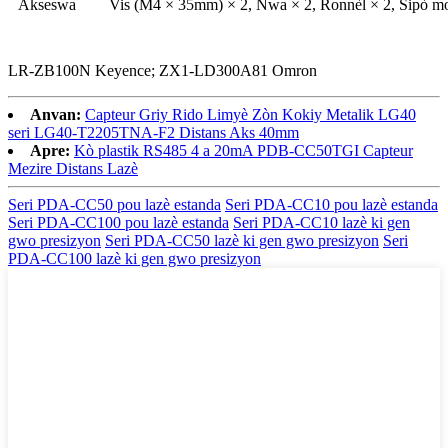
Akseswa
Vis (M4 × 35mm) × 2, Nwa × 2, Ronnèl × 2, Sipò mo
LR-ZB100N Keyence; ZX1-LD300A81 Omron
Anvan:
Capteur Griy Rido Limyè Zòn Kokiy Metalik LG40
seri LG40-T2205TNA-F2 Distans Aks 40mm
Apre:
Kò plastik RS485 4 a 20mA PDB-CC50TGI Capteur
Mezire Distans Lazè
Seri PDA-CC50 pou lazè estanda
Seri PDA-CC10 pou lazè estanda
Seri PDA-CC100 pou lazè estanda
Seri PDA-CC10 lazè ki gen
gwo presizyon
Seri PDA-CC50 lazè ki gen gwo presizyon
Seri
PDA-CC100 lazè ki gen gwo presizyon