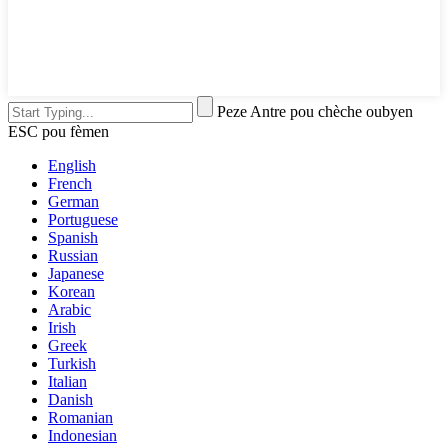
Peze Antre pou chèche oubyen
ESC pou fèmen
English
French
German
Portuguese
Spanish
Russian
Japanese
Korean
Arabic
Irish
Greek
Turkish
Italian
Danish
Romanian
Indonesian