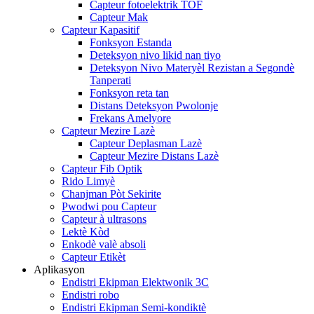
Capteur fotoelektrik TOF
Capteur Mak
Capteur Kapasitif
Fonksyon Estanda
Deteksyon nivo likid nan tiyo
Deteksyon Nivo Materyèl Rezistan a Segondè
Tanperati
Fonksyon reta tan
Distans Deteksyon Pwolonje
Frekans Amelyore
Capteur Mezire Lazè
Capteur Deplasman Lazè
Capteur Mezire Distans Lazè
Capteur Fib Optik
Rido Limyè
Chanjman Pòt Sekirite
Pwodwi pou Capteur
Capteur à ultrasons
Lektè Kòd
Enkodè valè absoli
Capteur Etikèt
Aplikasyon
Endistri Ekipman Elektwonik 3C
Endistri robo
Endistri Ekipman Semi-kondiktè