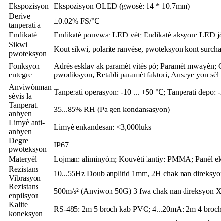
Ekspozisyon
Ekspozisyon OLED (gwosè: 14 * 10.7mm)
Derive
±0.02% FS/℃
tanperati a
Endikatè
Endikatè pouvwa: LED vèt; Endikatè aksyon: LED j
Sikwi
Kout sikwi, polarite ranvèse, pwoteksyon kont surch
pwoteksyon
Fonksyon
Adrès esklav ak paramèt vitès pò; Paramèt mwayèn; 
entegre
pwodiksyon; Retabli paramèt faktori; Anseye yon sè
Anviwònman
Tanperati operasyon: -10 ... +50 ℃; Tanperati depo: 
sèvis la
Tanperati
35...85% RH (Pa gen kondansasyon)
anbyen
Limyè anti-
Limyè enkandesan: <3,000luks
anbyen
Degre
IP67
pwoteksyon
Materyèl
Lojman: aliminyòm; Kouvèti lantiy: PMMA; Panèl e
Rezistans
10...55Hz Doub anplitid 1mm, 2H chak nan direksyo
Vibrasyon
Rezistans
500m/s² (Anviwon 50G) 3 fwa chak nan direksyon X
enpilsyon
Kalite
RS-485: 2m 5 broch kab PVC; 4...20mA: 2m 4 broc
koneksyon