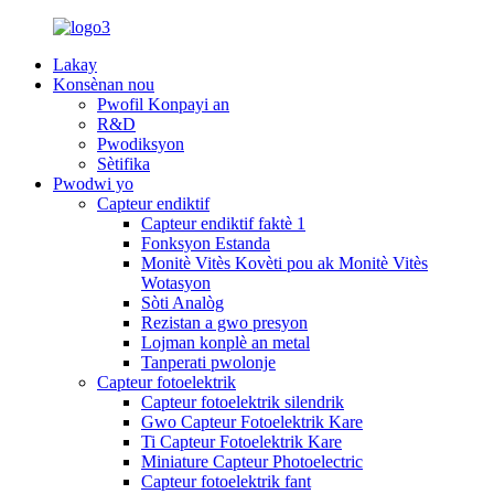
Lakay
Konsènan nou
Pwofil Konpayi an
R&D
Pwodiksyon
Sètifika
Pwodwi yo
Capteur endiktif
Capteur endiktif faktè 1
Fonksyon Estanda
Monitè Vitès Kovèti pou ak Monitè Vitès
Wotasyon
Sòti Analòg
Rezistan a gwo presyon
Lojman konplè an metal
Tanperati pwolonje
Capteur fotoelektrik
Capteur fotoelektrik silendrik
Gwo Capteur Fotoelektrik Kare
Ti Capteur Fotoelektrik Kare
Miniature Capteur Photoelectric
Capteur fotoelektrik fant