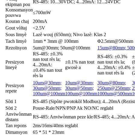
RS-485: 10...30VDC; 4...20mA: 12...24VDC
ekipman pou
Konsomasyon
≤700mW
pouvwa
Kouran chaj
200mA
Gout vòltaj
<2.5V
Sous limyè
Lazè wouj (650nm); Nivo lazè: Klas 2
Tach limyè
1mm * 3mm @ 100mm
Φ2.5mm@500mm
Rezolisyon
5um@30mm; 50um@100mm
15um@80mm; 50
RS-485: ±0.3%
RS-485: ±0.3%
±
nan tout rès la;
Presizyon
±0.1% nan tout
nan tout rès la;
(
4...20mA:
lineyè
gwosè a
4...20mA: ±0.4%
±
±0.4% nan tout
nan tout rès la
(
rès la
10um@30mm;
10um@30mm;
30um@80mm;
3
Presizyon
30um@50mm;
30um@50mm;
250um@250mm;
2
repete
100um@100mm
100um@100mm
1000um@500mm
1
Sòti 1
RS-485 (Sipòte pwotokòl Modbus); 4...20mA (Rezis
Sòti 2
Pouse-Rale/NPN/PNP Ak NO/NC reglabl
Anviwònman
RS-485: Anviwònman peze kle/RS-485; 4...20mA: 
distans
Tan repons
2ms/16ms/40ms reglabl
Dimansyon
65 * 51 * 23mm