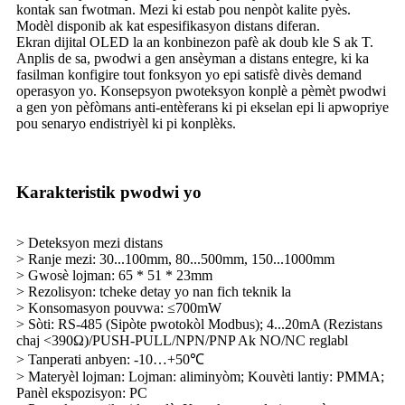
kontak san fwotman. Mezi ki estab pou nenpòt kalite pyès.
Modèl disponib ak kat espesifikasyon distans diferan.
Ekran dijital OLED la an konbinezon pafè ak doub kle S ak T.
Anplis de sa, pwodwi a gen ansèyman a distans entegre, ki ka
fasilman konfigire tout fonksyon yo epi satisfè divès demand
operasyon yo. Konsepsyon pwoteksyon konplè a pèmèt pwodwi
a gen yon pèfòmans anti-entèferans ki pi ekselan epi li apwopriye
pou senaryo endistriyèl ki pi konplèks.
Karakteristik pwodwi yo
> Deteksyon mezi distans
> Ranje mezi: 30...100mm, 80...500mm, 150...1000mm
> Gwosè lojman: 65 * 51 * 23mm
> Rezolisyon: tcheke detay yo nan fich teknik la
> Konsomasyon pouvwa: ≤700mW
> Sòti: RS-485 (Sipòte pwotokòl Modbus); 4...20mA (Rezistans
chaj <390Ω)/PUSH-PULL/NPN/PNP Ak NO/NC reglabl
> Tanperati anbyen: -10…+50℃
> Materyèl lojman: Lojman: aliminyòm; Kouvèti lantiy: PMMA;
Panèl ekspozisyon: PC