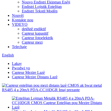
Nouvo Endistri Ekipman Enèji
Endistri Lojistik Entelijan
Endistri Tekstil Modèn
Nouvèl
Kontakte nou
VIDEYO
detèktè endiktif
Capteur kapasitif
Capteur fotoelektrik
Capteur mezi
Telechaje
English
Lakay
Pwodwi yo
Capteur Mezire Lazè
Capteur Mezire Distans Lazè