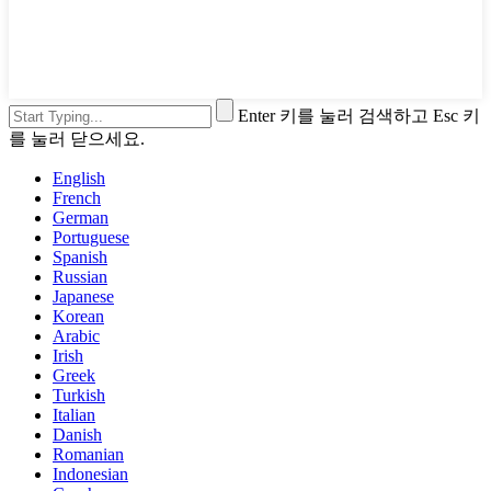
Enter 키를 눌러 검색하고 Esc 키
를 눌러 닫으세요.
English
French
German
Portuguese
Spanish
Russian
Japanese
Korean
Arabic
Irish
Greek
Turkish
Italian
Danish
Romanian
Indonesian