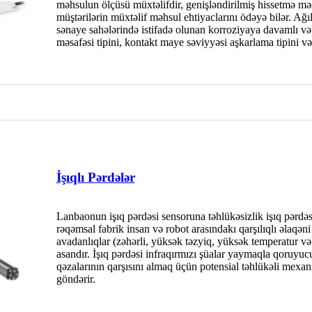
məhsulun ölçüsü müxtəlifdir, genişləndirilmiş hissetmə məs
müştərilərin müxtəlif məhsul ehtiyaclarını ödəyə bilər. Ağı
sənaye sahələrində istifadə olunan korroziyaya davamlı v
məsafəsi tipini, kontakt maye səviyyəsi aşkarlama tipini və
İşıqlı Pərdələr
Lanbaonun işıq pərdəsi sensoruna təhlükəsizlik işıq pərdəsi,
rəqəmsal fabrik insan və robot arasındakı qarşılıqlı əlaqəni
avadanlıqlar (zəhərli, yüksək təzyiq, yüksək temperatur və
asandır. İşıq pərdəsi infraqırmızı şüalar yaymaqla qoruyucu
qəzalarının qarşısını almaq üçün potensial təhlükəli mexa
göndərir.