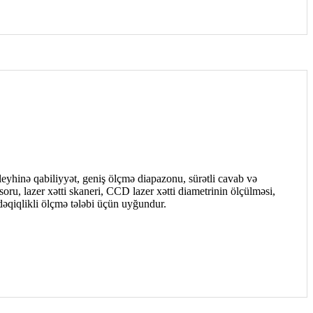
eyhinə qabiliyyət, geniş ölçmə diapazonu, sürətli cavab və
ru, lazer xətti skaneri, CCD lazer xətti diametrinin ölçülməsi,
əqiqlikli ölçmə tələbi üçün uyğundur.