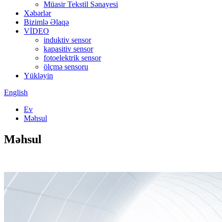
Müasir Tekstil Sənayesi
Xəbərlər
Bizimlə Əlaqə
VİDEO
induktiv sensor
kapasitiv sensor
fotoelektrik sensor
ölçmə sensoru
Yükləyin
English
Ev
Məhsul
Məhsul