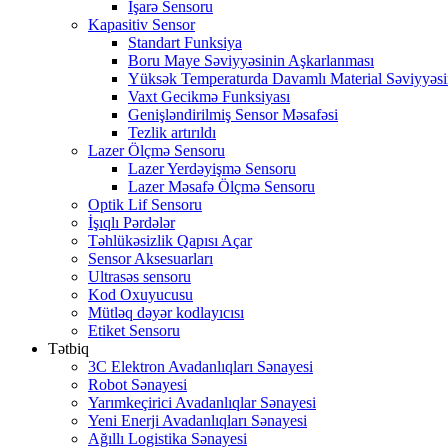
İşarə Sensoru
Kapasitiv Sensor
Standart Funksiya
Boru Maye Səviyyəsinin Aşkarlanması
Yüksək Temperaturda Davamlı Material Səviyyəsi
Vaxt Gecikmə Funksiyası
Genişləndirilmiş Sensor Məsafəsi
Tezlik artırıldı
Lazer Ölçmə Sensoru
Lazer Yerdəyişmə Sensoru
Lazer Məsafə Ölçmə Sensoru
Optik Lif Sensoru
İşıqlı Pərdələr
Təhlükəsizlik Qapısı Açar
Sensor Aksesuarları
Ultrasəs sensoru
Kod Oxuyucusu
Mütləq dəyər kodlayıcısı
Etiket Sensoru
Tətbiq
3C Elektron Avadanlıqları Sənayesi
Robot Sənayesi
Yarımkeçirici Avadanlıqlar Sənayesi
Yeni Enerji Avadanlıqları Sənayesi
Ağıllı Logistika Sənayesi