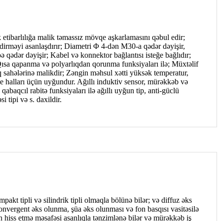
etibarlılığa malik təmassız mövqe aşkarlamasını qəbul edir;
ndirməyi asanlaşdırır; Diametri Φ 4-dən M30-a qədər dəyişir,
ə qədər dəyişir; Kabel və konnektor bağlantısı isteğe bağlıdır;
Qısa qapanma və polyarlıqdan qorunma funksiyaları ilə; Müxtəlif
iq sahələrinə malikdir; Zəngin məhsul xətti yüksək temperatur,
ye halları üçün uyğundur. Ağıllı induktiv sensor, mürəkkəb və
qabaqcıl rabitə funksiyaları ilə ağıllı uyğun tip, anti-güclü
 tipi və s. daxildir.
pakt tipli və silindrik tipli olmaqla bölünə bilər; və diffuz əks
onvergent əks olunma, şüa əks olunması və fon basqısı vasitəsilə
n hiss etmə məsafəsi asanlıqla tənzimlənə bilər və mürəkkəb iş