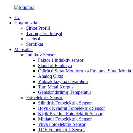
Ev
Haqqımızda
Şirkət Profili
Tədqiqat və İnkişaf
İstehsal
Sertifikat
Məhsullar
İnduktiv Sensor
Faktor 1 induktiv sensor
Standart Funksiya
Ötürücü Sürət Monitoru və Fırlanma Sürət Monito
Analoq Çıxış
Yüksək təzyiqə davamlıdır
Tam Metal Korpus
Genişləndirilmiş Temperatur
Fotoelektrik Sensor
Silindrik Fotoelektrik Sensor
Böyük Kvadrat Fotoelektrik Sensor
Kiçik Kvadrat Fotoelektrik Sensor
Miniatür Fotoelektrik Sensor
Yuva Fotoelektrik Sensor
TOF Fotoelektrik Sensor