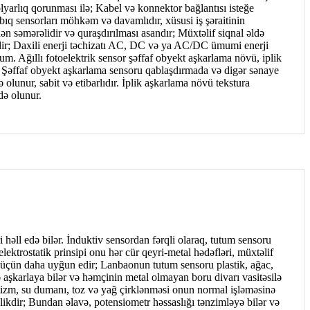
yarlıq qorunması ilə; Kabel və konnektor bağlantısı isteğe
bıq sensorları möhkəm və davamlıdır, xüsusi iş şəraitinin
tdən səmərəlidir və quraşdırılması asandır; Müxtəlif siqnal əldə
vdir; Daxili enerji təchizatı AC, DC və ya AC/DC ümumi enerji
um. Ağıllı fotoelektrik sensor şəffaf obyekt aşkarlama növü, iplik
. Şəffaf obyekt aşkarlama sensoru qablaşdırmada və digər sənaye
 olunur, sabit və etibarlıdır. İplik aşkarlama növü tekstura
də olunur.
həll edə bilər. İnduktiv sensordan fərqli olaraq, tutum sensoru
lektrostatik prinsipi onu hər cür qeyri-metal hədəfləri, müxtəlif
 üçün daha uyğun edir; Lanbaonun tutum sensoru plastik, ağac,
ə aşkarlaya bilər və həmçinin metal olmayan boru divarı vasitəsilə
tizm, su dumanı, toz və yağ çirklənməsi onun normal işləməsinə
likdir; Bundan əlavə, potensiometr həssaslığı tənzimləyə bilər və