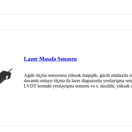
Lazer Məsafə Sensoru
Ağıllı ölçmə sensoruna yüksək dəqiqlik, güclü müdaxilə əl
davamlı onlayn ölçmə ilə lazer diapazonlu yerdəyişmə senso
LVDT kontakt yerdəyişmə sensoru və s. daxildir, yüksək d