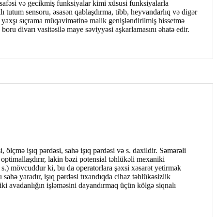
afəsi və gecikmiş funksiyalar kimi xüsusi funksiyalarla
llı tutum sensoru, əsasən qablaşdırma, tibb, heyvandarlıq və digər
ə yaxşı sıçrama müqavimətinə malik genişləndirilmiş hissetmə
 boru divarı vasitəsilə maye səviyyəsi aşkarlamasını əhatə edir.
 ölçmə işıq pərdəsi, sahə işıq pərdəsi və s. daxildir. Səmərəli
 optimallaşdırır, lakin bəzi potensial təhlükəli mexaniki
 s.) mövcuddur ki, bu da operatorlara şəxsi xəsarət yetirmək
 sahə yaradır, işıq pərdəsi tıxandıqda cihaz təhlükəsizlik
niki avadanlığın işləməsini dayandırmaq üçün kölgə siqnalı