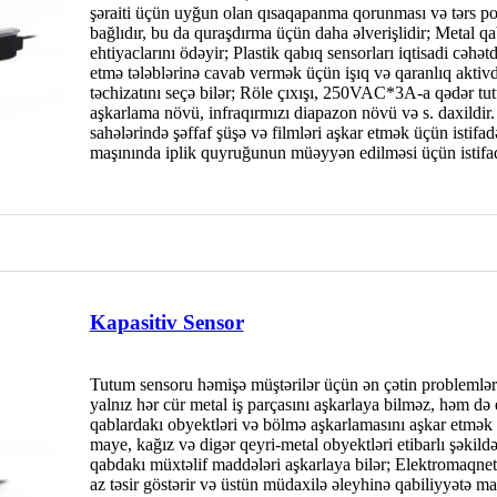
şəraiti üçün uyğun olan qısaqapanma qorunması və tərs pol
bağlıdır, bu da quraşdırma üçün daha əlverişlidir; Metal qa
ehtiyaclarını ödəyir; Plastik qabıq sensorları iqtisadi cəhə
etmə tələblərinə cavab vermək üçün işıq və qaranlıq akti
təchizatını seçə bilər; Röle çıxışı, 250VAC*3A-a qədər tut
aşkarlama növü, infraqırmızı diapazon növü və s. daxildir
sahələrində şəffaf şüşə və filmləri aşkar etmək üçün istifadə
maşınında iplik quyruğunun müəyyən edilməsi üçün istifa
Kapasitiv Sensor
Tutum sensoru həmişə müştərilər üçün ən çətin problemləri 
yalnız hər cür metal iş parçasını aşkarlaya bilməz, həm də e
qablardakı obyektləri və bölmə aşkarlamasını aşkar etmək
maye, kağız və digər qeyri-metal obyektləri etibarlı şəkild
qabdakı müxtəlif maddələri aşkarlaya bilər; Elektromaqne
az təsir göstərir və üstün müdaxilə əleyhinə qabiliyyətə ma