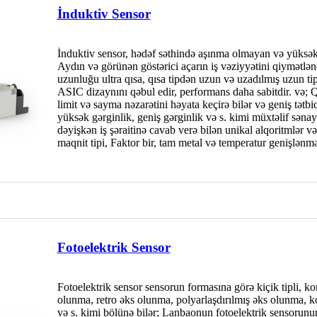
İnduktiv Sensor
İnduktiv sensor, hədəf səthində aşınma olmayan və yüksək 
Aydın və görünən göstərici açarın iş vəziyyətini qiymətlə
uzunluğu ultra qısa, qısa tipdən uzun və uzadılmış uzun tip
ASIC dizaynını qəbul edir, performans daha sabitdir. və; 
limit və sayma nəzarətini həyata keçirə bilər və geniş tətb
yüksək gərginlik, geniş gərginlik və s. kimi müxtəlif səna
dəyişkən iş şəraitinə cavab verə bilən unikal alqoritmlər və 
maqnit tipi, Faktor bir, tam metal və temperatur genişlənməsi
Fotoelektrik Sensor
Fotoelektrik sensor sensorun formasına görə kiçik tipli, kom
olunma, retro əks olunma, polyarlaşdırılmış əks olunma, k
və s. kimi bölünə bilər; Lanbaonun fotoelektrik sensorunu